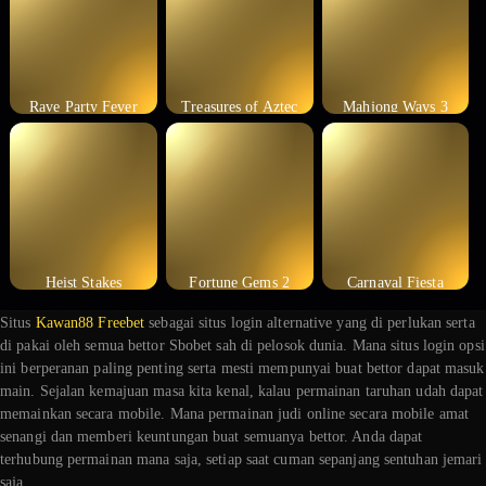
Rave Party Fever
Treasures of Aztec
Mahjong Ways 3
Heist Stakes
Fortune Gems 2
Carnaval Fiesta
Situs
Kawan88 Freebet
sebagai situs login alternative yang di perlukan serta
di pakai oleh semua bettor Sbobet sah di pelosok dunia. Mana situs login opsi
ini berperanan paling penting serta mesti mempunyai buat bettor dapat masuk
main. Sejalan kemajuan masa kita kenal, kalau permainan taruhan udah dapat
memainkan secara mobile. Mana permainan judi online secara mobile amat
senangi dan memberi keuntungan buat semuanya bettor. Anda dapat
terhubung permainan mana saja, setiap saat cuman sepanjang sentuhan jemari
saja.