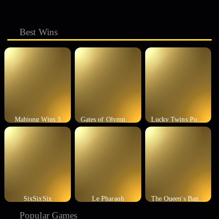
Best Wins
Mahjong Wins 3
Gates of Olympus 1000
Lucky Twins Power Clusters
SixSixSix
Le Pharaoh
The Queen's Banquet
Popular Games