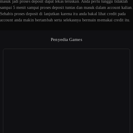
masuk jadi proses deposit dapat lekas teruskan. Anda perlu tunggu tidaklah
sampai 5 menit sampai proses deposit tuntas dan masuk dalam account kalian.
Sehabis proses deposit di lanjutkan karena itu anda bakal lihat credit pada
account anda makin bertambah serta selekasnya bermain memakai credit itu.
Penyedia Games