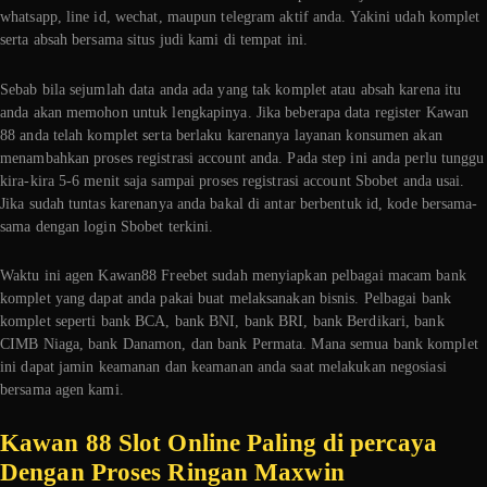
whatsapp, line id, wechat, maupun telegram aktif anda. Yakini udah komplet
serta absah bersama situs judi kami di tempat ini.
Sebab bila sejumlah data anda ada yang tak komplet atau absah karena itu
anda akan memohon untuk lengkapinya. Jika beberapa data register Kawan
88 anda telah komplet serta berlaku karenanya layanan konsumen akan
menambahkan proses registrasi account anda. Pada step ini anda perlu tunggu
kira-kira 5-6 menit saja sampai proses registrasi account Sbobet anda usai.
Jika sudah tuntas karenanya anda bakal di antar berbentuk id, kode bersama-
sama dengan login Sbobet terkini.
Waktu ini agen Kawan88 Freebet sudah menyiapkan pelbagai macam bank
komplet yang dapat anda pakai buat melaksanakan bisnis. Pelbagai bank
komplet seperti bank BCA, bank BNI, bank BRI, bank Berdikari, bank
CIMB Niaga, bank Danamon, dan bank Permata. Mana semua bank komplet
ini dapat jamin keamanan dan keamanan anda saat melakukan negosiasi
bersama agen kami.
Kawan 88 Slot Online Paling di percaya
Dengan Proses Ringan Maxwin