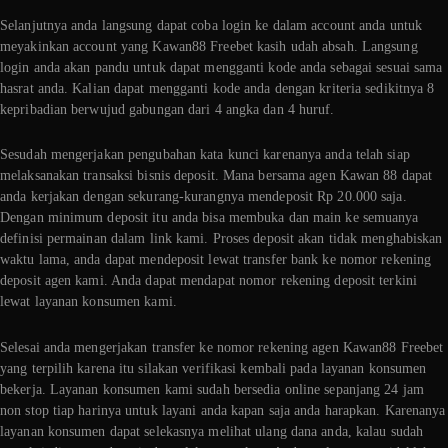
Selanjutnya anda langsung dapat coba login ke dalam account anda untuk
meyakinkan account yang Kawan88 Freebet kasih udah absah. Langsung
login anda akan pandu untuk dapat mengganti kode anda sebagai sesuai sama
hasrat anda. Kalian dapat mengganti kode anda dengan kriteria sedikitnya 8
kepribadian berwujud gabungan dari 4 angka dan 4 huruf.
Sesudah mengerjakan pengubahan kata kunci karenanya anda telah siap
melaksanakan transaksi bisnis deposit. Mana bersama agen Kawan 88 dapat
anda kerjakan dengan sekurang-kurangnya mendeposit Rp 20.000 saja.
Dengan minimum deposit itu anda bisa membuka dan main ke semuanya
definisi permainan dalam link kami. Proses deposit akan tidak menghabiskan
waktu lama, anda dapat mendeposit lewat transfer bank ke nomor rekening
deposit agen kami. Anda dapat mendapat nomor rekening deposit terkini
lewat layanan konsumen kami.
Selesai anda mengerjakan transfer ke nomor rekening agen Kawan88 Freebet
yang terpilih karena itu silakan verifikasi kembali pada layanan konsumen
bekerja. Layanan konsumen kami sudah bersedia online sepanjang 24 jam
non stop tiap harinya untuk layani anda kapan saja anda harapkan. Karenanya
layanan konsumen dapat selekasnya melihat ulang dana anda, kalau sudah