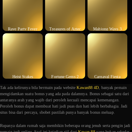
Rave Party Fever
Treasures of Aztec
Mahjong Ways 3
Heist Stakes
Fortune Gems 2
Carnaval Fiesta
Tak ada kelirunya bila bermain pada website
Kawan88 4D
, banyak pemain
mengidamkan suatu bonus yang ada pada dalamnya. Bonus sebagai satu dari
antaranya arah yang wajib dari peroleh kecuali mencapai kemenangan.
Peroleh bonus dapat membuat hati jadi puas dan hati lebih berbahagia. Jadi
situs bisa dari percaya, sbobet pastilah punya banyak bonus meluap.
Rupanya dalam rumah saja membikin beberapa orang jenuh serta pengin jadi
pemain judi online. Soal ini kejadian riil dari
Kawan 88
yang bukan sekedar