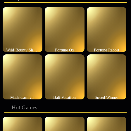
Wild Bounty Showdown
Fortune Ox
Fortune Rabbit
Mask Carnival
Bali Vacation
Speed Winner
Hot Games