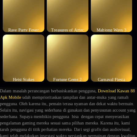
Rave Party Fever
Treasures of Aztec
Mahjong Ways 3
Heist Stakes
Fortune Gems 2
Carnaval Fiesta
Dalam masalah perancangan berbasiskankan pengguna,
Download Kawan 88
Apk Mobile
udah memprioritaskan tampilan dan antar-muka yang ramah
pengguna. Oleh karena itu, pemain terasa nyaman dan dekat waktu bermain.
Selain itu, navigasi yang sederhana di gunakan dan penyusunan account yang
sederhana. Supaya membikin pengguna bisa dengan cepat menyerasikan
pengalaman gaming mereka sesuai sama pilihan mereka. Karena itu, kami
taruh pengguna di titik perhatian mereka. Dari segi grafis dan audiovisual,
kami telah melakukan investasi waktu persiapkan permainan dengan kwalitas