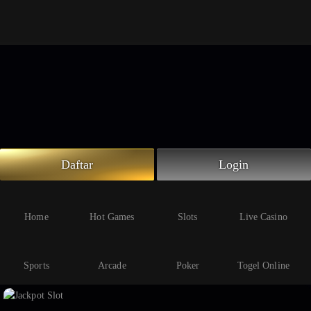
Beranda
Slot Online
Live Casino
Sportsbook
Arcade
Togel Online
Daftar
Login
Poker
Whatsapp
Home
Hot Games
Slots
Live Casino
Telegram
Sports
Arcade
Poker
Togel Online
Livechat