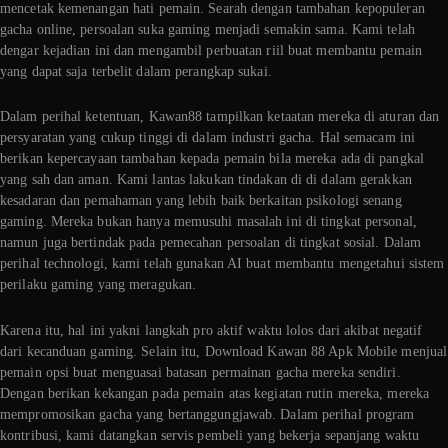
mencetak kemenangan hati pemain. Searah dengan tambahan kepopuleran
gacha online, persoalan suka gaming menjadi semakin sama. Kami telah
dengar kejadian ini dan mengambil perbuatan riil buat membantu pemain
yang dapat saja terbelit dalam perangkap sukai.
Dalam perihal ketentuan, Kawan88 tampilkan ketaatan mereka di aturan dan
persyaratan yang cukup tinggi di dalam industri gacha. Hal semacam ini
berikan kepercayaan tambahan kepada pemain bila mereka ada di pangkal
yang sah dan aman. Kami lantas lakukan tindakan di di dalam gerakkan
kesadaran dan pemahaman yang lebih baik berkaitan psikologi senang
gaming. Mereka bukan hanya memusuhi masalah ini di tingkat personal,
namun juga bertindak pada pemecahan persoalan di tingkat sosial. Dalam
perihal technologi, kami telah gunakan AI buat membantu mengetahui sistem
perilaku gaming yang meragukan.
Karena itu, hal ini yakni langkah pro aktif waktu lolos dari akibat negatif
dari kecanduan gaming. Selain itu, Download Kawan 88 Apk Mobile menjual
pemain opsi buat menguasai batasan permainan gacha mereka sendiri.
Dengan berikan kekangan pada pemain atas kegiatan rutin mereka, mereka
mempromosikan gacha yang bertanggungjawab. Dalam perihal program
kontribusi, kami datangkan servis pembeli yang bekerja sepanjang waktu