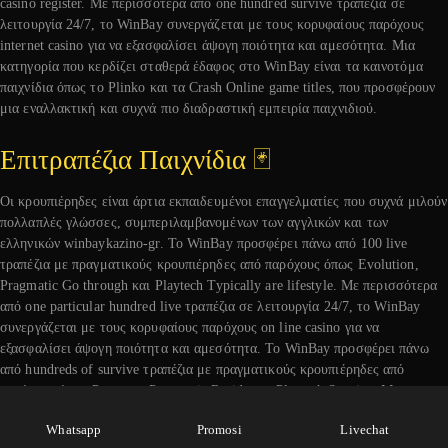
casino register. Με περισσότερα από one hundred survive τραπέζια σε
λειτουργία 24/7, το WinBay συνεργάζεται με τους κορυφαίους παρόχους
internet casino για να εξασφαλίσει άψογη ποιότητα και αμεσότητα. Μια
κατηγορία που κερδίζει σταθερά έδαφος στο WinBay είναι τα καινοτόμα
παιχνίδια όπως το Plinko και τα Crash Online game titles, που προσφέρουν
μια εναλλακτική και συχνά πιο διαδραστική εμπειρία παιχνιδιού.
Επιτραπέζια Παιχνίδια 🃏
Οι κρουπιέρηδες είναι άρτια εκπαιδευμένοι επαγγελματίες που συχνά μιλούν
πολλαπλές γλώσσες, συμπεριλαμβανομένων των αγγλικών και των
ελληνικών winbaykazino-gr. Το WinBay προσφέρει πάνω από 100 live
τραπέζια με πραγματικούς κρουπιέρηδες από παρόχους όπως Evolution,
Pragmatic Go through και Playtech Typically are lifestyle. Με περισσότερα
από one particular hundred live τραπέζια σε λειτουργία 24/7, το WinBay
συνεργάζεται με τους κορυφαίους παρόχους on line casino για να
εξασφαλίσει άψογη ποιότητα και αμεσότητα. Το WinBay προσφέρει πάνω
από hundreds of survive τραπέζια με πραγματικούς κρουπιέρηδες από
παρόχους όπως Progress, Pragmatic Reside και Playtech Survive. Με
περισσότερα από 100 live τραπέζια σε λειτουργία 24/7, το WinBay
Whatsapp
Promosi
Livechat
συνεργάζεται με τους κορυφαίους παρόχους reside casino at redbet casino