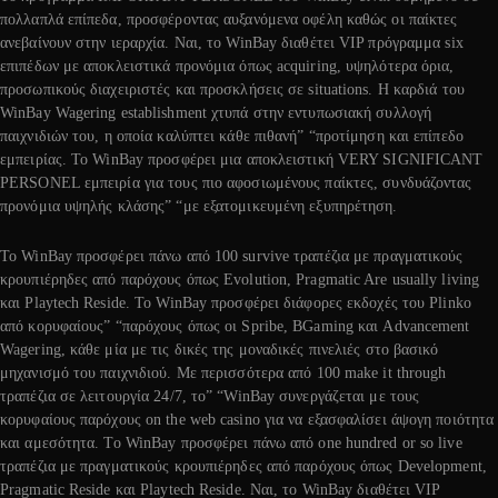
πολλαπλά επίπεδα, προσφέροντας αυξανόμενα οφέλη καθώς οι παίκτες
ανεβαίνουν στην ιεραρχία. Ναι, το WinBay διαθέτει VIP πρόγραμμα six
επιπέδων με αποκλειστικά προνόμια όπως acquiring, υψηλότερα όρια,
προσωπικούς διαχειριστές και προσκλήσεις σε situations. Η καρδιά του
WinBay Wagering establishment χτυπά στην εντυπωσιακή συλλογή
παιχνιδιών του, η οποία καλύπτει κάθε πιθανή” “προτίμηση και επίπεδο
εμπειρίας. Το WinBay προσφέρει μια αποκλειστική VERY SIGNIFICANT
PERSONEL εμπειρία για τους πιο αφοσιωμένους παίκτες, συνδυάζοντας
προνόμια υψηλής κλάσης” “με εξατομικευμένη εξυπηρέτηση.
Το WinBay προσφέρει πάνω από 100 survive τραπέζια με πραγματικούς
κρουπιέρηδες από παρόχους όπως Evolution, Pragmatic Are usually living
και Playtech Reside. Το WinBay προσφέρει διάφορες εκδοχές του Plinko
από κορυφαίους” “παρόχους όπως οι Spribe, BGaming και Advancement
Wagering, κάθε μία με τις δικές της μοναδικές πινελιές στο βασικό
μηχανισμό του παιχνιδιού. Με περισσότερα από 100 make it through
τραπέζια σε λειτουργία 24/7, το” “WinBay συνεργάζεται με τους
κορυφαίους παρόχους on the web casino για να εξασφαλίσει άψογη ποιότητα
και αμεσότητα. Το WinBay προσφέρει πάνω από one hundred or so live
τραπέζια με πραγματικούς κρουπιέρηδες από παρόχους όπως Development,
Pragmatic Reside και Playtech Reside. Ναι, το WinBay διαθέτει VIP