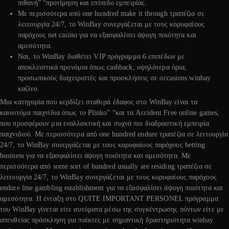
πιθανή” “προτίμηση και επίπεδο εμπειρίας.
Με περισσότερα από one hundred make it through τραπέζια σε
λειτουργία 24/7, το WinBay συνεργάζεται με τους κορυφαίους
παρόχους net casino για να εξασφαλίσει άψογη ποιότητα και
αμεσότητα.
Ναι, το WinBay διαθέτει VIP πρόγραμμα 6 επιπέδων με
αποκλειστικά προνόμια όπως cashback, υψηλότερα όρια,
προσωπικούς διαχειριστές και προσκλήσεις σε occasions winbay
καζίνο.
Μια κατηγορία που κερδίζει σταθερά έδαφος στο WinBay είναι τα
καινοτόμα παιχνίδια όπως το Plinko” “και τα Accident Free online games,
που προσφέρουν μια εναλλακτική και συχνά πιο διαδραστική εμπειρία
παιχνιδιού. Με περισσότερα από one hundred endure τραπέζια σε λειτουργία
24/7, το WinBay συνεργάζεται με τους κορυφαίους παρόχους betting
business για να εξασφαλίσει άψογη ποιότητα και αμεσότητα. Με
περισσότερα από some sort of hundred usually are residing τραπέζια σε
λειτουργία 24/7, το WinBay συνεργάζεται με τους κορυφαίους παρόχους
endure line gambling establishment για να εξασφαλίσει άψογη ποιότητα και
αμεσότητα. Η ένταξη στο QUITE IMPORTANT PERSONEL πρόγραμμα
του WinBay γίνεται είτε αυτόματα μέσω της συγκέντρωσης πόντων είτε με
απευθείας πρόσκληση για παίκτες με σημαντική δραστηριότητα winbay