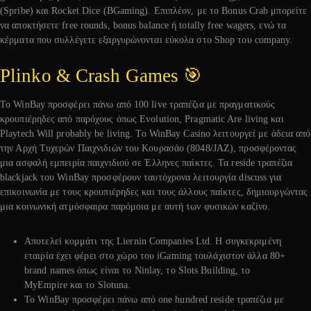
(Spribe) και Rocket Dice (BGaming). Επιπλέον, με το Bonus Crab μπορείτε
να αποκτήσετε free rounds, bonus balance ή totally free wagers, ενώ τα
κέρματα που συλλέγετε εξαργυρώνονται εύκολα στο Shop του company.
Plinko & Crash Games 🎯
Το WinBay προσφέρει πάνω από 100 live τραπέζια με πραγματικούς
κρουπιέρηδες από παρόχους όπως Evolution, Pragmatic Are living και
Playtech Will probably be living. Το WinBay Casino λειτουργεί με άδεια από
την Αρχή Τυχερών Παιχνιδιών του Κουρασάο (8048/JAZ), προσφέροντας
μια ασφαλή εμπειρία παιχνιδιού σε Έλληνες παίκτες. Τα reside τραπέζια
blackjack του WinBay προσφέρουν ταυτόχρονα λειτουργία discuss για
επικοινωνία με τους κρουπιέρηδες και τους άλλους παίκτες, δημιουργώντας
μια κοινωνική ατμόσφαιρα παρόμοια με αυτή των φυσικών καζίνο.
Αποτελεί κομμάτι της Liernin Companies Ltd. Η συγκεκριμένη
εταιρία έχει φέρει στο χώρο του iGaming τουλάχιστον άλλα 80+
brand names όπως είναι το Ninlay, το Slots Building, το
MyEmpire και το Slotuna.
Το WinBay προσφέρει πάνω από one hundred reside τραπέζια με