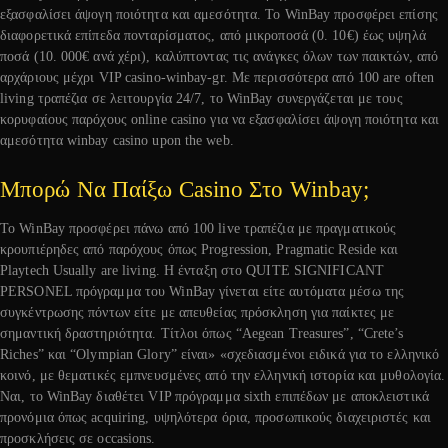
εξασφαλίσει άψογη ποιότητα και αμεσότητα. Το WinBay προσφέρει επίσης
διαφορετικά επίπεδα πονταρίσματος, από μικροποσά (0. 10€) έως υψηλά
ποσά (10. 000€ ανά χέρι), καλύπτοντας τις ανάγκες όλων των παικτών, από
αρχάριους μέχρι VIP casino-winbay-gr. Με περισσότερα από 100 are often
living τραπέζια σε λειτουργία 24/7, το WinBay συνεργάζεται με τους
κορυφαίους παρόχους online casino για να εξασφαλίσει άψογη ποιότητα και
αμεσότητα winbay casino upon the web.
Μπορώ Να Παίξω Casino Στο Winbay;
Το WinBay προσφέρει πάνω από 100 live τραπέζια με πραγματικούς
κρουπιέρηδες από παρόχους όπως Progression, Pragmatic Reside και
Playtech Usually are living. Η ένταξη στο QUITE SIGNIFICANT
PERSONEL πρόγραμμα του WinBay γίνεται είτε αυτόματα μέσω της
συγκέντρωσης πόντων είτε με απευθείας πρόσκληση για παίκτες με
σημαντική δραστηριότητα. Τίτλοι όπως “Aegean Treasures”, “Crete’s
Riches” και “Olympian Glory” είναι» «σχεδιασμένοι ειδικά για το ελληνικό
κοινό, με θεματικές εμπνευσμένες από την ελληνική ιστορία και μυθολογία.
Ναι, το WinBay διαθέτει VIP πρόγραμμα sixth επιπέδων με αποκλειστικά
προνόμια όπως acquiring, υψηλότερα όρια, προσωπικούς διαχειριστές και
προσκλήσεις σε occasions.