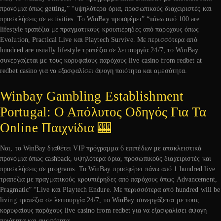
προνόμια όπως getting,” “υψηλότερα όρια, προσωπικούς διαχειριστές και
προσκλήσεις σε activities. Το WinBay προσφέρει” “πάνω από 100 are
lifestyle τραπέζια με πραγματικούς κρουπιέρηδες από παρόχους όπως
Evolution, Practical Live και Playtech Survive. Με περισσότερα από
hundred are usually lifestyle τραπέζια σε λειτουργία 24/7, το WinBay
συνεργάζεται με τους κορυφαίους παρόχους live casino from redbet at
redbet casino για να εξασφαλίσει άψογη ποιότητα και αμεσότητα.
Winbay Gambling Establishment
Portugal: Ο Απόλυτος Οδηγός Για Τα
Online Παιχνίδια 🎰
Ναι, το WinBay διαθέτει VIP πρόγραμμα 6 επιπέδων με αποκλειστικά
προνόμια όπως cashback, υψηλότερα όρια, προσωπικούς διαχειριστές και
προσκλήσεις σε programs. Το WinBay προσφέρει πάνω από 1 hundred live
τραπέζια με πραγματικούς κρουπιέρηδες από παρόχους όπως Advancement,
Pragmatic” “Live και Playtech Endure. Με περισσότερα από hundred will be
living τραπέζια σε λειτουργία 24/7, το WinBay συνεργάζεται με τους
κορυφαίους παρόχους live casino from redbet για να εξασφαλίσει άψογη
ποιότητα και αμεσότητα.