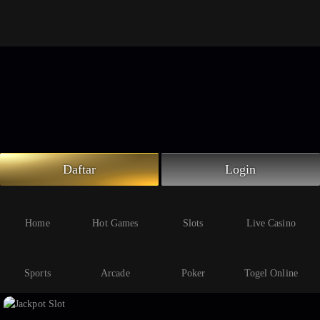
Beranda
Slot Online
Live Casino
Sportsbook
Arcade
Togel Online
Daftar
Login
Poker
Whatsapp
Home
Hot Games
Slots
Live Casino
Telegram
Sports
Arcade
Poker
Togel Online
Livechat