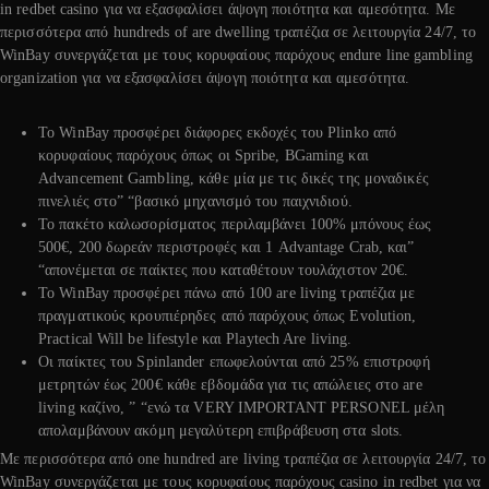
in redbet casino για να εξασφαλίσει άψογη ποιότητα και αμεσότητα. Με
περισσότερα από hundreds of are dwelling τραπέζια σε λειτουργία 24/7, το
WinBay συνεργάζεται με τους κορυφαίους παρόχους endure line gambling
organization για να εξασφαλίσει άψογη ποιότητα και αμεσότητα.
Το WinBay προσφέρει διάφορες εκδοχές του Plinko από
κορυφαίους παρόχους όπως οι Spribe, BGaming και
Advancement Gambling, κάθε μία με τις δικές της μοναδικές
πινελιές στο” “βασικό μηχανισμό του παιχνιδιού.
Το πακέτο καλωσορίσματος περιλαμβάνει 100% μπόνους έως
500€, 200 δωρεάν περιστροφές και 1 Advantage Crab, και”
“απονέμεται σε παίκτες που καταθέτουν τουλάχιστον 20€.
Το WinBay προσφέρει πάνω από 100 are living τραπέζια με
πραγματικούς κρουπιέρηδες από παρόχους όπως Evolution,
Practical Will be lifestyle και Playtech Are living.
Οι παίκτες του Spinlander επωφελούνται από 25% επιστροφή
μετρητών έως 200€ κάθε εβδομάδα για τις απώλειες στο are
living καζίνο, ” “ενώ τα VERY IMPORTANT PERSONEL μέλη
απολαμβάνουν ακόμη μεγαλύτερη επιβράβευση στα slots.
Με περισσότερα από one hundred are living τραπέζια σε λειτουργία 24/7, το
WinBay συνεργάζεται με τους κορυφαίους παρόχους casino in redbet για να