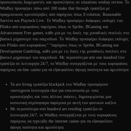
προσωπικούς διαχειριστές και προσκλήσεις σε situations winbay review. Το
WinBay προσφέρει πάνω από 100 make that through τραπέζια με
πραγματικούς κρουπιέρηδες από παρόχους όπως Evolution, Reasonable
Survive και Playtech Live. Το WinBay προσφέρει διάφορες εκδοχές του
Plinko από κορυφαίους παρόχους όπως οι Spribe, BGaming και
Advancement Free games, κάθε μία με τις δικές της μοναδικές πινελιές στο
βασικό μηχανισμό του παιχνιδιού. Το WinBay προσφέρει διάφορες εκδοχές
του Plinko από κορυφαίους” “παρόχους όπως οι Spribe, BGaming και
Development Gambling, κάθε μία με τις δικές της μοναδικές πινελιές στο
βασικό μηχανισμό του παιχνιδιού. Με περισσότερα από one hundred live
τραπέζια σε λειτουργία 24/7, το WinBay συνεργάζεται με τους κορυφαίους
παρόχους on-line casino για να εξασφαλίσει άψογη ποιότητα και αμεσότητα.
Τα are living τραπέζια blackjack του WinBay προσφέρουν
ταυτόχρονα λειτουργία chat για επικοινωνία με τους
κρουπιέρηδες και τους άλλους παίκτες, δημιουργώντας μια
κοινωνική ατμόσφαιρα παρόμοια με αυτή των φυσικών καζίνο.
Με περισσότερα από hundred are residing τραπέζια σε
λειτουργία 24/7, το WinBay συνεργάζεται με τους κορυφαίους
παρόχους on typically the internet casino για να εξασφαλίσει
άψογη ποιότητα και αμεσότητα.