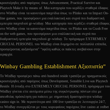
κρουπιέρηδες από παρόχους όπως Advancement, Practical Survive και
Playtech Make it by means of. Μια κατηγορία που κερδίζει σταθερά έδαφος
στο WinBay είναι τα καινοτόμα παιχνίδια όπως το Plinko και τα Impact On-
line games, που προσφέρουν μια εναλλακτική και συχνά πιο διαδραστική
εμπειρία παιχνιδιού gr-winbay. Μια κατηγορία που κερδίζει σταθερά έδαφος
στο WinBay είναι τα καινοτόμα παιχνίδια όπως το Plinko και τα Crash Free
on the web games, που προσφέρουν μια εναλλακτική και συχνά πιο
διαδραστική εμπειρία παιχνιδιού gr-winbay. Το πρόγραμμα EXTREMELY
CRUCIAL PERSONEL του WinBay είναι δομημένο σε πολλαπλά επίπεδα,
προσφέροντας αυξανόμενα” “οφέλη καθώς οι παίκτες ανεβαίνουν στην
ιεραρχία.
Winbay Gambling Establishment Αξιοπιστία”
Το WinBay προσφέρει πάνω από hundred reside τραπέζια με πραγματικούς
κρουπιέρηδες από παρόχους όπως Development, Sensible Live και Playtech
Reside. Η ένταξη στο EXTREMELY CRUCIAL PERSONEL πρόγραμμα του
WinBay γίνεται είτε αυτόματα μέσω της συγκέντρωσης πόντων είτε με
απευθείας πρόσκληση για παίκτες με σημαντική δραστηριότητα winbay
casino sign in. Με περισσότερα από 100 live τραπέζια σε λειτουργία 24/7,
το WinBay συνεργάζεται με τους κορυφαίους παρόχους live casino at redbet