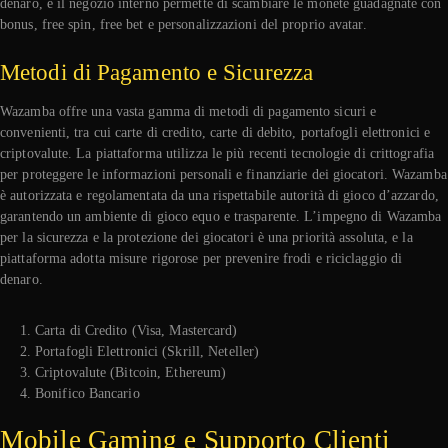
denaro, e il negozio interno permette di scambiare le monete guadagnate con
bonus, free spin, free bet e personalizzazioni del proprio avatar.
Metodi di Pagamento e Sicurezza
Wazamba offre una vasta gamma di metodi di pagamento sicuri e
convenienti, tra cui carte di credito, carte di debito, portafogli elettronici e
criptovalute. La piattaforma utilizza le più recenti tecnologie di crittografia
per proteggere le informazioni personali e finanziarie dei giocatori. Wazamba
è autorizzata e regolamentata da una rispettabile autorità di gioco d’azzardo,
garantendo un ambiente di gioco equo e trasparente. L’impegno di Wazamba
per la sicurezza e la protezione dei giocatori è una priorità assoluta, e la
piattaforma adotta misure rigorose per prevenire frodi e riciclaggio di
denaro.
Carta di Credito (Visa, Mastercard)
Portafogli Elettronici (Skrill, Neteller)
Criptovalute (Bitcoin, Ethereum)
Bonifico Bancario
Mobile Gaming e Supporto Clienti