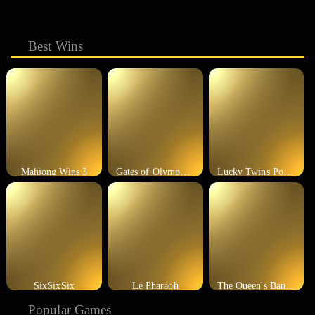
Best Wins
Mahjong Wins 3
Gates of Olympus 1000
Lucky Twins Power Clusters
SixSixSix
Le Pharaoh
The Queen's Banquet
Popular Games