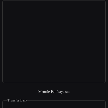
Metode Pembayaran
Transfer Bank