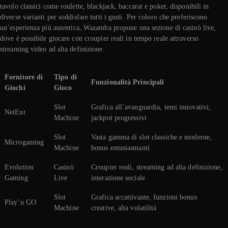
tavolo classici come roulette, blackjack, baccarat e poker, disponibili in
diverse varianti per soddisfare tutti i gusti. Per coloro che preferiscono
un’esperienza più autentica, Wazamba propone una sezione di casinò live,
dove è possibile giocare con croupier reali in tempo reale attraverso
streaming video ad alta definizione.
Fornitore di
Tipo di
Funzionalità Principali
Giochi
Gioco
Slot
Grafica all’avanguardia, temi innovativi,
NetEnt
Machine
jackpot progressivi
Slot
Vasta gamma di slot classiche e moderne,
Microgaming
Machine
bonus entusiasmanti
Evolution
Casinò
Croupier reali, streaming ad alta definizione,
Gaming
Live
interazione sociale
Slot
Grafica accattivante, funzioni bonus
Play’n GO
Machine
creative, alta volatilità