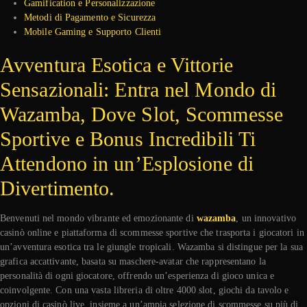
Gamification e Personalizzazione
Metodi di Pagamento e Sicurezza
Mobile Gaming e Supporto Clienti
Avventura Esotica e Vittorie
Sensazionali: Entra nel Mondo di
Wazamba, Dove Slot, Scommesse
Sportive e Bonus Incredibili Ti
Attendono in un’Esplosione di
Divertimento.
Benvenuti nel mondo vibrante ed emozionante di
wazamba
, un innovativo
casinò online e piattaforma di scommesse sportive che trasporta i giocatori in
un’avventura esotica tra le giungle tropicali. Wazamba si distingue per la sua
grafica accattivante, basata su maschere-avatar che rappresentano la
personalità di ogni giocatore, offrendo un’esperienza di gioco unica e
coinvolgente. Con una vasta libreria di oltre 4000 slot, giochi da tavolo e
opzioni di casinò live, insieme a un’ampia selezione di scommesse su più di