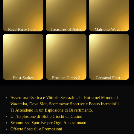
Rave Party Fever
Treasures of Aztec
Mahjong Ways 3
Heist Stakes
Fortune Gems 2
Carnaval Fiesta
Avventura Esotica e Vittorie Sensazionali: Entra nel Mondo di
Wazamba, Dove Slot, Scommesse Sportive e Bonus Incredibili
Ti Attendono in un’Esplosione di Divertimento.
Un’Esplosione di Slot e Giochi da Casinò
Scommesse Sportive per Ogni Appassionato
Offerte Speciali e Promozioni