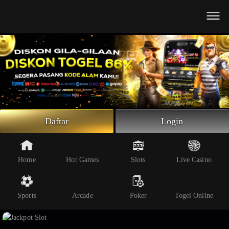
Beranda
Slot Online
Live Casino
Sportsbook
Arcade
Togel Online
Daftar
Login
Poker
Whatsapp
Home
Hot Games
Slots
Live Casino
Telegram
Sports
Arcade
Poker
Togel Online
Livechat