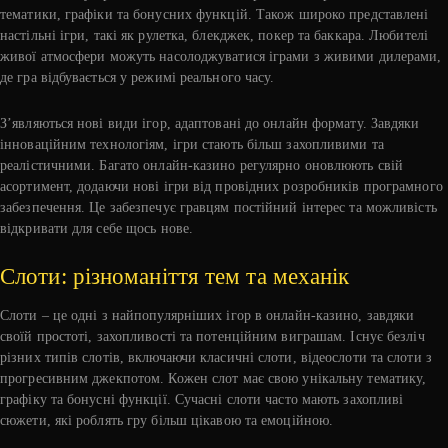
тематики, графіки та бонусних функцій. Також широко представлені
настільні ігри, такі як рулетка, блекджек, покер та баккара. Любителі
живої атмосфери можуть насолоджуватися іграми з живими дилерами,
де гра відбувається у режимі реального часу.
З’являються нові види ігор, адаптовані до онлайн формату. Завдяки
інноваційним технологіям, ігри стають більш захопливими та
реалістичними. Багато онлайн-казино регулярно оновлюють свій
асортимент, додаючи нові ігри від провідних розробників програмного
забезпечення. Це забезпечує гравцям постійний інтерес та можливість
відкривати для себе щось нове.
Слоти: різноманіття тем та механік
Слоти – це одні з найпопулярніших ігор в онлайн-казино, завдяки
своїй простоті, захопливості та потенційним виграшам. Існує безліч
різних типів слотів, включаючи класичні слоти, відеослоти та слоти з
прогресивним джекпотом. Кожен слот має свою унікальну тематику,
графіку та бонусні функції. Сучасні слоти часто мають захопливі
сюжети, які роблять гру більш цікавою та емоційною.