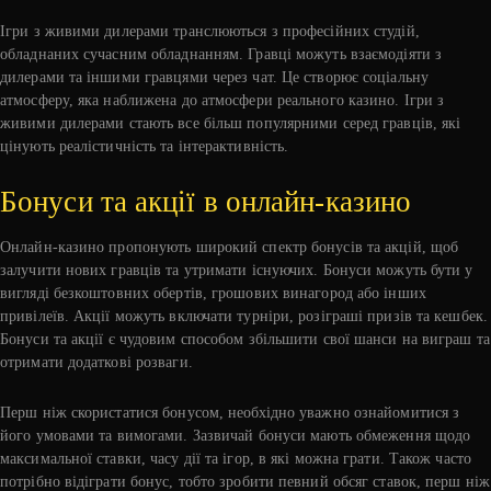
Ігри з живими дилерами транслюються з професійних студій,
обладнаних сучасним обладнанням. Гравці можуть взаємодіяти з
дилерами та іншими гравцями через чат. Це створює соціальну
атмосферу, яка наближена до атмосфери реального казино. Ігри з
живими дилерами стають все більш популярними серед гравців, які
цінують реалістичність та інтерактивність.
Бонуси та акції в онлайн-казино
Онлайн-казино пропонують широкий спектр бонусів та акцій, щоб
залучити нових гравців та утримати існуючих. Бонуси можуть бути у
вигляді безкоштовних обертів, грошових винагород або інших
привілеїв. Акції можуть включати турніри, розіграші призів та кешбек.
Бонуси та акції є чудовим способом збільшити свої шанси на виграш та
отримати додаткові розваги.
Перш ніж скористатися бонусом, необхідно уважно ознайомитися з
його умовами та вимогами. Зазвичай бонуси мають обмеження щодо
максимальної ставки, часу дії та ігор, в які можна грати. Також часто
потрібно відіграти бонус, тобто зробити певний обсяг ставок, перш ніж