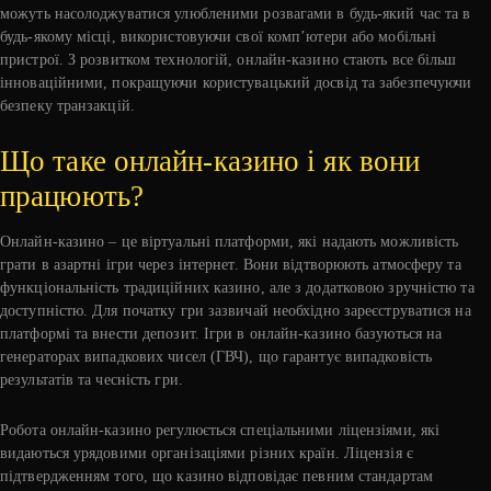
можуть насолоджуватися улюбленими розвагами в будь-який час та в
будь-якому місці, використовуючи свої комп’ютери або мобільні
пристрої. З розвитком технологій, онлайн-казино стають все більш
інноваційними, покращуючи користувацький досвід та забезпечуючи
безпеку транзакцій.
Що таке онлайн-казино і як вони
працюють?
Онлайн-казино – це віртуальні платформи, які надають можливість
грати в азартні ігри через інтернет. Вони відтворюють атмосферу та
функціональність традиційних казино, але з додатковою зручністю та
доступністю. Для початку гри зазвичай необхідно зареєструватися на
платформі та внести депозит. Ігри в онлайн-казино базуються на
генераторах випадкових чисел (ГВЧ), що гарантує випадковість
результатів та чесність гри.
Робота онлайн-казино регулюється спеціальними ліцензіями, які
видаються урядовими організаціями різних країн. Ліцензія є
підтвердженням того, що казино відповідає певним стандартам