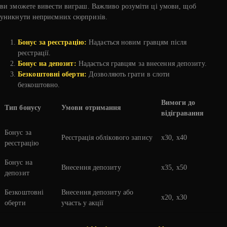
ви зможете вивести виграш. Важливо розуміти ці умови, щоб
уникнути неприємних сюрпризів.
Бонус за реєстрацію:
Надається новим гравцям після
реєстрації.
Бонус на депозит:
Надається гравцям за внесення депозиту.
Безкоштовні оберти:
Дозволяють грати в слоти
безкоштовно.
Вимоги до
Тип бонусу
Умови отримання
відігравання
Бонус за
Реєстрація облікового запису
x30, x40
реєстрацію
Бонус на
Внесення депозиту
x35, x50
депозит
Безкоштовні
Внесення депозиту або
x20, x30
оберти
участь у акції