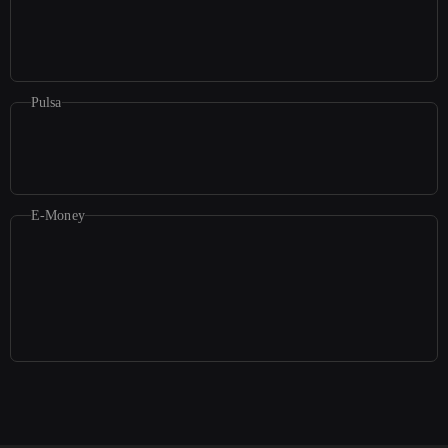
Pulsa
E-Money