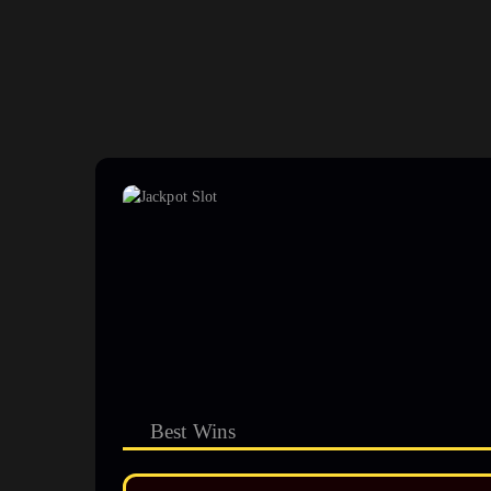
Best Wins