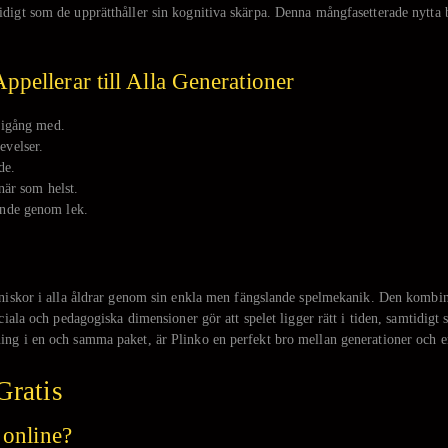
igt som de upprätthåller sin kognitiva skärpa. Denna mångfasetterade nytta bid
ppellerar till Alla Generationer
a igång med.
velser.
de.
när som helst.
ande genom lek.
nniskor i alla åldrar genom sin enkla men fängslande spelmekanik. Den kombiner
ciala och pedagogiska dimensioner gör att spelet ligger rätt i tiden, samtidigt 
ng i en och samma paket, är Plinko en perfekt bro mellan generationer och en 
Gratis
 online?