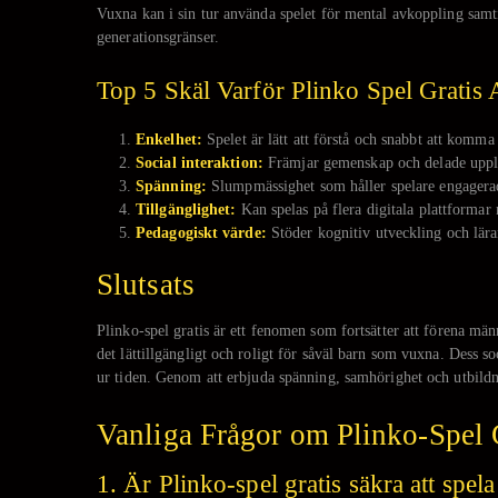
Vuxna kan i sin tur använda spelet för mental avkoppling samtid
generationsgränser.
Top 5 Skäl Varför Plinko Spel Gratis A
Enkelhet:
Spelet är lätt att förstå och snabbt att komm
Social interaktion:
Främjar gemenskap och delade upple
Spänning:
Slumpmässighet som håller spelare engagera
Tillgänglighet:
Kan spelas på flera digitala plattformar 
Pedagogiskt värde:
Stöder kognitiv utveckling och lär
Slutsats
Plinko-spel gratis är ett fenomen som fortsätter att förena mä
det lättillgängligt och roligt för såväl barn som vuxna. Dess so
ur tiden. Genom att erbjuda spänning, samhörighet och utbildni
Vanliga Frågor om Plinko-Spel 
1. Är Plinko-spel gratis säkra att spela