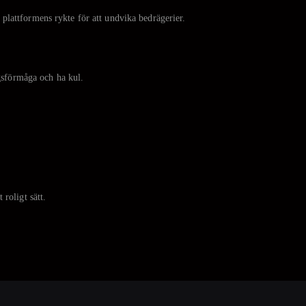
a plattformens rykte för att undvika bedrägerier.
ngsförmåga och ha kul.
roligt sätt.