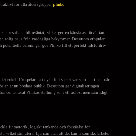
traktivt för alla åldersgrupper
plinko
.
an resultatet bli oväntat, vilket ger en känsla av förväntan
er en rolig paus från vardagliga bekymmer. Dessutom erbjuder
potentiella belöningar gör Plinko till ett perfekt tidsfördriv
det enkelt för spelare att dyka in i spelet var som helst och när
p för en ännu bredare publik. Dessutom ger digitaliseringen
har cementerat Plinkos ställning som ett tidlöst men samtidigt
ckla finmotorik, logiskt tänkande och förståelse för
t, vilket stimulerar hjärnan utan att det känns som skolarbete.