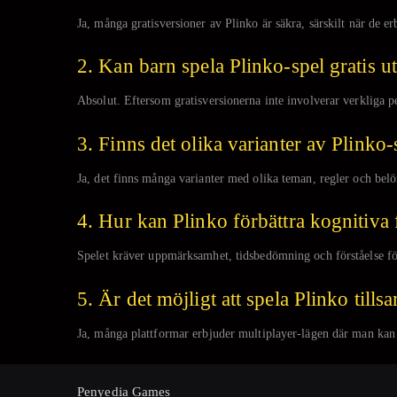
Ja, många gratisversioner av Plinko är säkra, särskilt när de erb
2. Kan barn spela Plinko-spel gratis ut
Absolut. Eftersom gratisversionerna inte involverar verkliga pe
3. Finns det olika varianter av Plinko-
Ja, det finns många varianter med olika teman, regler och belön
4. Hur kan Plinko förbättra kognitiva 
Spelet kräver uppmärksamhet, tidsbedömning och förståelse för s
5. Är det möjligt att spela Plinko til
Ja, många plattformar erbjuder multiplayer-lägen där man kan t
Penyedia Games