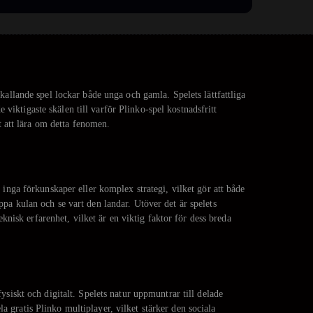
mkallande spel lockar både unga och gamla. Spelets lättfattliga
viktigaste skälen till varför Plinko-spel kostnadsfritt
et att lära om detta fenomen.
r inga förkunskaper eller komplex strategi, vilket gör att både
ppa kulan och se vart den landar. Utöver det är spelets
teknisk erfarenhet, vilket är en viktig faktor för dess breda
ysiskt och digitalt. Spelets natur uppmuntrar till delade
a gratis Plinko multiplayer, vilket stärker den sociala