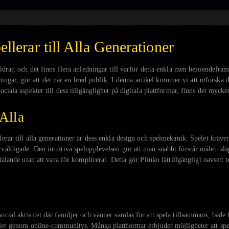
llerar till Alla Generationer
åldrar, och det finns flera anledningar till varför detta enkla men beroendefra
ar, gör att det når en bred publik. I denna artikel kommer vi att utforska de 
sociala aspekter till dess tillgänglighet på digitala plattformar, finns det myck
 Alla
lerar till alla generationer är dess enkla design och spelmekanik. Spelet kräve
rväldigade. Den intuitiva spelupplevelsen gör att man snabbt förstår målet: slä
ltalande utan att vara för komplicerat. Detta gör Plinko lättillgängligt oavsett 
ocial aktivitet där familjer och vänner samlas för att spela tillsammans, både f
eller genom online-communitys. Många plattformar erbjuder möjligheter att spel