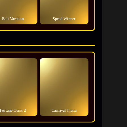
Bali Vacation
Speed Winner
Fortune Gems 2
Carnaval Fiesta