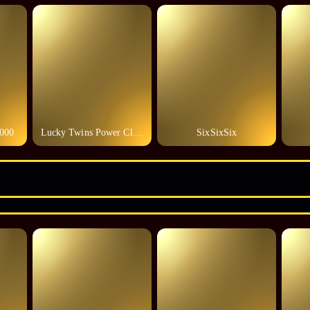
1000
Lucky Twins Power Clusters
SixSixSix