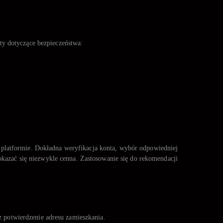
ty dotyczące bezpieczeństwa:
a platformie. Dokładna weryfikacja konta, wybór odpowiedniej
kazać się niezwykle cenna. Zastosowanie się do rekomendacji
 potwierdzenie adresu zamieszkania.