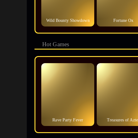
Wild Bounty Showdown
Fortune Ox
Hot Games
Rave Party Fever
Treasures of Azte