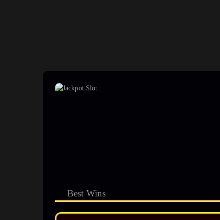
Best Wins