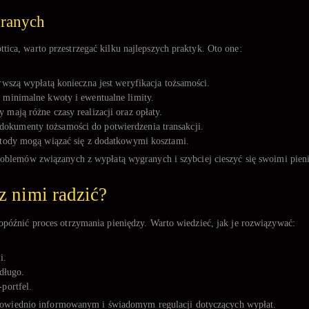
granych
ca, warto przestrzegać kilku najlepszych praktyk. Oto one:
rwszą wypłatą konieczna jest weryfikacja tożsamości.
 minimalne kwoty i ewentualne limity.
mają różne czasy realizacji oraz opłaty.
okumenty tożsamości do potwierdzenia transakcji.
etody mogą wiązać się z dodatkowymi kosztami.
oblemów związanych z wypłatą wygranych i szybciej cieszyć się swoimi pien
z nimi radzić?
późnić proces otrzymania pieniędzy. Warto wiedzieć, jak je rozwiązywać:
i.
 długo.
portfel.
odpowiednio informowanym i świadomym regulacji dotyczących wypłat.