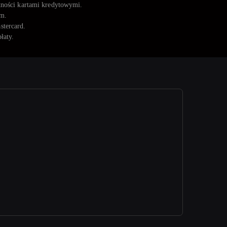
tności kartami kredytowymi.
em.
stercard.
łaty.