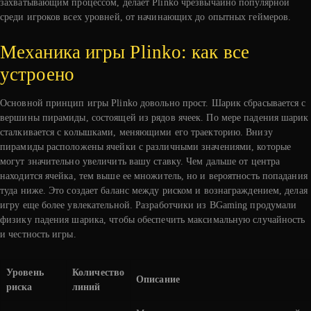
захватывающим процессом, делает Plinko чрезвычайно популярной
среди игроков всех уровней, от начинающих до опытных геймеров.
Механика игры Plinko: как все
устроено
Основной принцип игры Plinko довольно прост. Шарик сбрасывается с
вершины пирамиды, состоящей из рядов ячеек. По мере падения шарик
сталкивается с колышками, меняющими его траекторию. Внизу
пирамиды расположены ячейки с различными значениями, которые
могут значительно увеличить вашу ставку. Чем дальше от центра
находится ячейка, тем выше ее множитель, но и вероятность попадания
туда ниже. Это создает баланс между риском и вознаграждением, делая
игру еще более увлекательной. Разработчики из BGaming продумали
физику падения шарика, чтобы обеспечить максимальную случайность
и честность игры.
Уровень
Количество
Описание
риска
линий