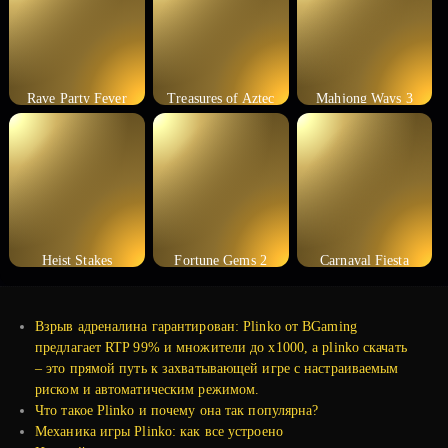
Rave Party Fever
Treasures of Aztec
Mahjong Ways 3
Heist Stakes
Fortune Gems 2
Carnaval Fiesta
Взрыв адреналина гарантирован: Plinko от BGaming
предлагает RTP 99% и множители до x1000, а plinko скачать
– это прямой путь к захватывающей игре с настраиваемым
риском и автоматическим режимом.
Что такое Plinko и почему она так популярна?
Механика игры Plinko: как все устроено