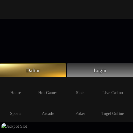
Beranda
Slot Online
Live Casino
Sportsbook
Arcade
Togel Online
Daftar
Login
Poker
Whatsapp
Home
Hot Games
Slots
Live Casino
Telegram
Sports
Arcade
Poker
Togel Online
Livechat