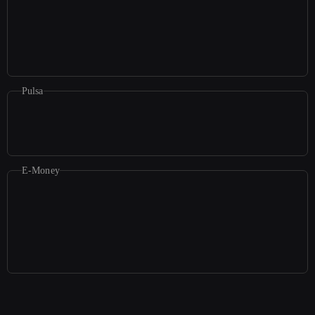
Pulsa
E-Money