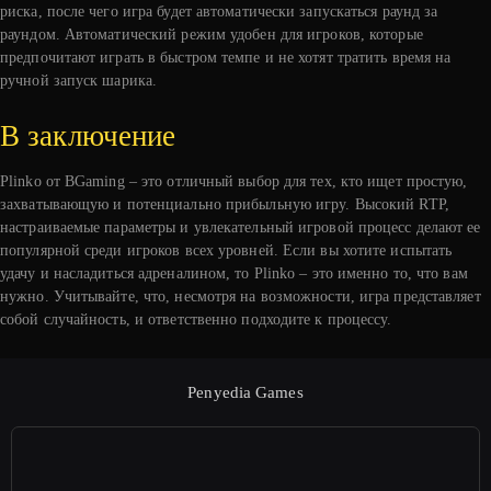
риска, после чего игра будет автоматически запускаться раунд за
раундом. Автоматический режим удобен для игроков, которые
предпочитают играть в быстром темпе и не хотят тратить время на
ручной запуск шарика.
В заключение
Plinko от BGaming – это отличный выбор для тех, кто ищет простую,
захватывающую и потенциально прибыльную игру. Высокий RTP,
настраиваемые параметры и увлекательный игровой процесс делают ее
популярной среди игроков всех уровней. Если вы хотите испытать
удачу и насладиться адреналином, то Plinko – это именно то, что вам
нужно. Учитывайте, что, несмотря на возможности, игра представляет
собой случайность, и ответственно подходите к процессу.
Penyedia Games