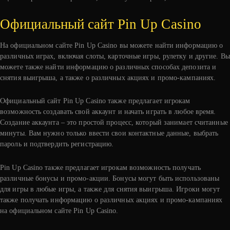
Официальный сайт Pin Up Casino
На официальном сайте Pin Up Casino вы можете найти информацию о
различных играх, включая слоты, карточные игры, рулетку и другие. Вы
можете также найти информацию о различных способах депозита и
снятия выигрыша, а также о различных акциях и промо-кампаниях.
Официальный сайт Pin Up Casino также предлагает игрокам
возможность создавать свой аккаунт и начать играть в любое время.
Создание аккаунта – это простой процесс, который занимает считанные
минуты. Вам нужно только ввести свои контактные данные, выбрать
пароль и подтвердить регистрацию.
Pin Up Casino также предлагает игрокам возможность получать
различные бонусы и промо-акции. Бонусы могут быть использованы
для игры в любые игры, а также для снятия выигрыша. Игроки могут
также получать информацию о различных акциях и промо-кампаниях
на официальном сайте Pin Up Casino.