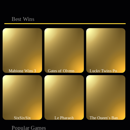
Best Wins
Mahjong Wins 3
Gates of Olympus 1000
Lucky Twins Power Clusters
SixSixSix
Le Pharaoh
The Queen's Banquet
Popular Games