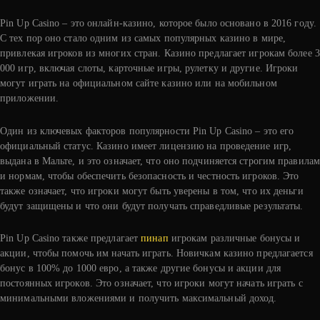
Pin Up Casino – это онлайн-казино, которое было основано в 2016 году.
С тех пор оно стало одним из самых популярных казино в мире,
привлекая игроков из многих стран. Казино предлагает игрокам более 3
000 игр, включая слоты, карточные игры, рулетку и другие. Игроки
могут играть на официальном сайте казино или на мобильном
приложении.
Один из ключевых факторов популярности Pin Up Casino – это его
официальный статус. Казино имеет лицензию на проведение игр,
выдана в Мальте, и это означает, что оно подчиняется строгим правилам
и нормам, чтобы обеспечить безопасность и честность игроков. Это
также означает, что игроки могут быть уверены в том, что их деньги
будут защищены и что они будут получать справедливые результаты.
Pin Up Casino также предлагает
пинап
игрокам различные бонусы и
акции, чтобы помочь им начать играть. Новичкам казино предлагается
бонус в 100% до 1000 евро, а также другие бонусы и акции для
постоянных игроков. Это означает, что игроки могут начать играть с
минимальными вложениями и получить максимальный доход.