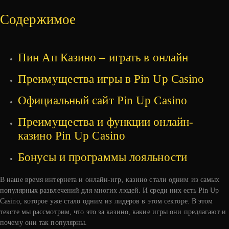
Содержимое
Пин Ап Казино – играть в онлайн
Преимущества игры в Pin Up Casino
Официальный сайт Pin Up Casino
Преимущества и функции онлайн-
казино Pin Up Casino
Бонусы и программы лояльности
В наше время интернета и онлайн-игр, казино стали одним из самых
популярных развлечений для многих людей. И среди них есть Pin Up
Casino, которое уже стало одним из лидеров в этом секторе. В этом
тексте мы рассмотрим, что это за казино, какие игры они предлагают и
почему они так популярны.