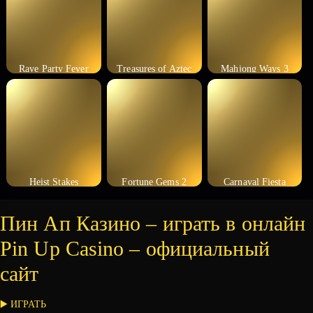
Rave Party Fever
Treasures of Aztec
Mahjong Ways 3
Heist Stakes
Fortune Gems 2
Carnaval Fiesta
Пин Ап Казино – играть в онлайн
Pin Up Casino – официальный
сайт
▶️ ИГРАТЬ