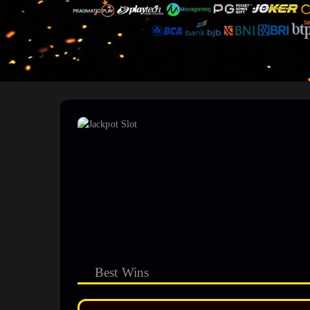
Best Wins