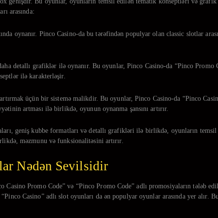
x genişdir. Bu oyunlar, oyunların temsil edilən tematik konseptləri və grafi
arı arasında:
ında oynanır. Pinco Casino-da bu tərəfindən populyar olan classic slotlar ara
daha detallı grafiklər ilə oynanır. Bu oyunlar, Pinco Casino-da “Pinco Promo 
ptlər ilə karakterləşir.
i artırmak üçün bir sistemə malikdir. Bu oyunlar, Pinco Casino-da “Pinco Cas
ətinin artması ilə birlikdə, oyunun oynanma şansını artırır.
rı, geniş kubbe formatları və detallı grafikləri ilə birlikdə, oyunların temsil
rlikdə, məzmunu və funksionalitəsini artırır.
lar Nədən Sevilsidir
nco Casino Promo Code” və “Pinco Promo Code” adlı promosiyaların tələb edilə
“Pinco Casino” adlı slot oyunları da ən populyar oyunlar arasında yer alır. B