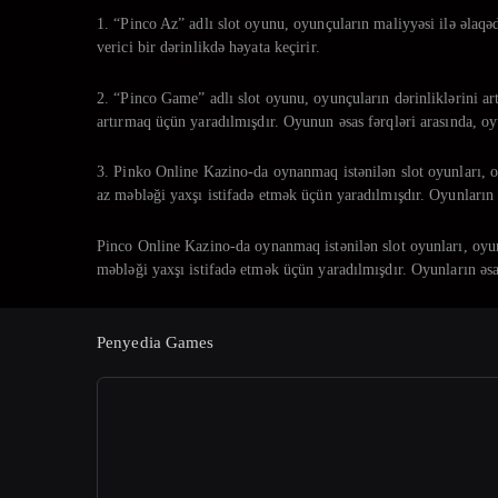
1. “Pinco Az” adlı slot oyunu, oyunçuların maliyyəsi ilə əlaq
verici bir dərinlikdə həyata keçirir.
2. “Pinco Game” adlı slot oyunu, oyunçuların dərinliklərini a
artırmaq üçün yaradılmışdır. Oyunun əsas fərqləri arasında, oy
3. Pinko Online Kazino-da oynanmaq istənilən slot oyunları, o
az məbləği yaxşı istifadə etmək üçün yaradılmışdır. Oyunların 
Pinco Online Kazino-da oynanmaq istənilən slot oyunları, oyun
məbləği yaxşı istifadə etmək üçün yaradılmışdır. Oyunların əsa
Penyedia Games