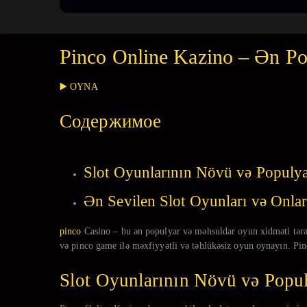
Pinco Online Kazino – Ən Po
▶️ OYNA
Содержимое
Slot Oyunlarının Növü və Populyar
Ən Sevilen Slot Oyunları və Onlar
pinco
Casino – bu ən populyar və məhsuldar oyun xidməti tərəf
və pinco game ilə məxfiyyətli və təhlükəsiz oyun oynayın. Pin
Slot Oyunlarının Növü və Popul