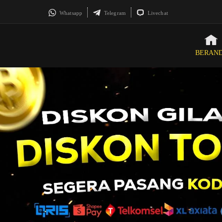
Whatsapp
Telegram
Livechat
BERAN