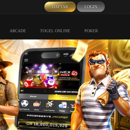
DAFTAR
LOGIN
ARCADE
TOGEL ONLINE
POKER