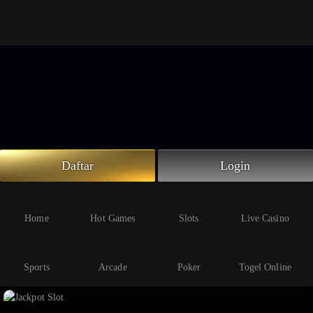
Beranda
Slot Online
Live Casino
Sportsbook
Arcade
Togel Online
Daftar
Login
Poker
Whatsapp
Home
Hot Games
Slots
Live Casino
Telegram
Sports
Arcade
Poker
Togel Online
Livechat