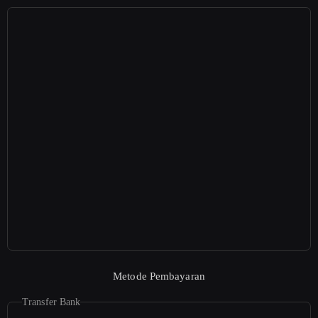
Metode Pembayaran
Transfer Bank