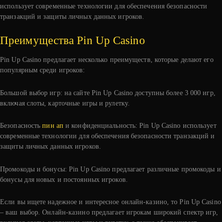
использует современные технологии для обеспечения безопасности
транзакций и защиты личных данных игроков.
Преимущества Pin Up Casino
Pin Up Casino предлагает несколько преимуществ, которые делают его
популярным среди игроков:
Большой выбор игр: на сайте Pin Up Casino доступны более 3 000 игр,
включая слоты, карточные игры и рулетку.
Безопасность
пин ап
и конфиденциальность: Pin Up Casino использует
современные технологии для обеспечения безопасности транзакций и
защиты личных данных игроков.
Промокоды и бонусы: Pin Up Casino предлагает различные промокоды и
бонусы для новых и постоянных игроков.
Если вы ищете надежное и интересное онлайн-казино, то Pin Up Casino
– ваш выбор. Онлайн-казино предлагает игрокам широкий спектр игр,