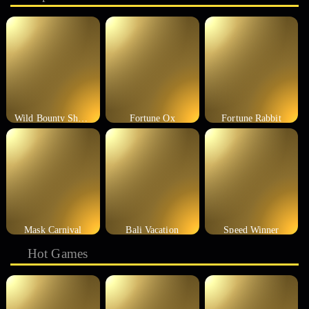
Wild Bounty Showdown
Fortune Ox
Fortune Rabbit
Mask Carnival
Bali Vacation
Speed Winner
Hot Games