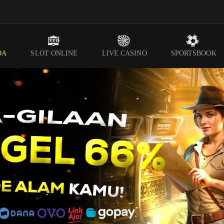
DA
SLOT ONLINE
LIVE CASINO
SPORTSBOOK