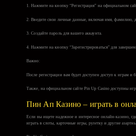
1. Нажмите на кнопку “Регистрация” на официальном сайт
2. Введите свои личные данные, включая имя, фамилию, 
3. Создайте пароль для вашего аккаунта.
4. Нажмите на кнопку “Зарегистрироваться” для завершен
Важно:
После регистрации вам будет доступен доступ к играм и 
Также, на официальном сайте Pin Up Casino доступны иг
Пин Ап Казино – играть в онл
Если вы ищете надежное и интересное онлайн-казино, где
играть в слоты, карточные игры, рулетку и другие азартн