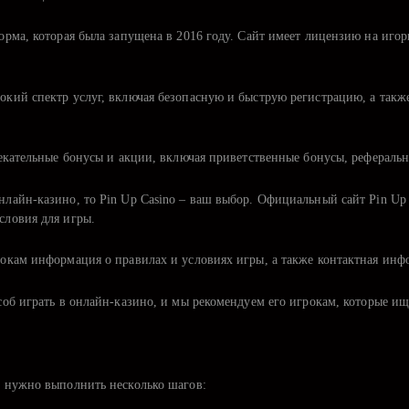
орма, которая была запущена в 2016 году. Сайт имеет лицензию на игор
кий спектр услуг, включая безопасную и быструю регистрацию, а также
лекательные бонусы и акции, включая приветственные бонусы, рефераль
лайн-казино, то Pin Up Casino – ваш выбор. Официальный сайт Pin Up 
словия для игры.
рокам информация о правилах и условиях игры, а также контактная инф
соб играть в онлайн-казино, и мы рекомендуем его игрокам, которые и
м нужно выполнить несколько шагов: