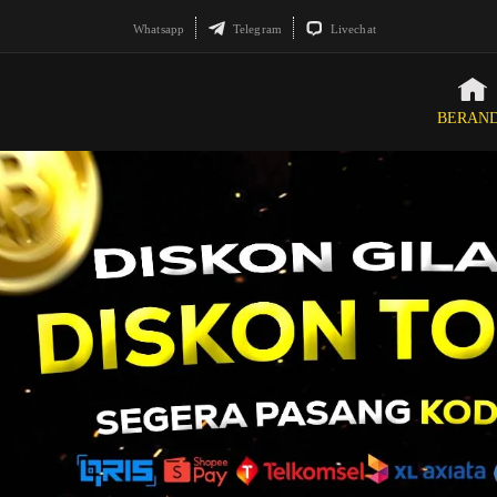
Whatsapp
Telegram
Livechat
BERAN