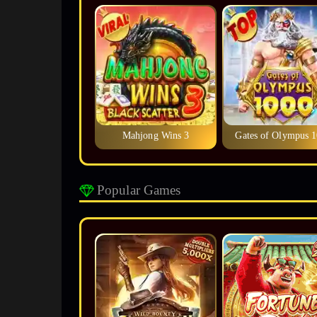
Mahjong Wins 3
Gates of Olympus 
Popular Games