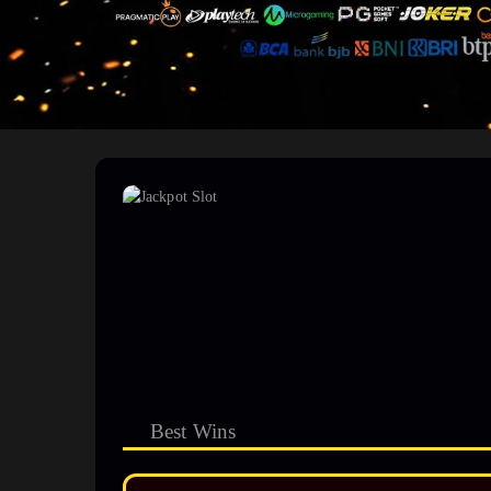
Best Wins