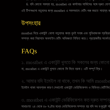
যদি কোনো সমস্যা হয়, mostbet এর কাস্টমার সার্ভিসের সঙ্গে দ্রুত য
এই টিপসগুলো নতুনদের জন্য mostbet এ সফলভাবে বেটিং শুরু করতে সাহায্য 
উপসংহার
mostbet দিয়ে একাউন্ট খোলা নতুনদের জন্য খুবই সহজ এবং সুবিধাজনক প্রক্রিয
সম্পন্ন করা নিরাপদে অনলাইন বেটিং অভিজ্ঞতা নিশ্চিত করে। প্রয়োজনীয় সতর্
FAQs
১. mostbet এ একাউন্ট খুলতে কি সকলের জন্য কোনো 
না, mostbet এ একাউন্ট খুলতে কোনো ফি দিতে হয়না। এটি সম্পূর্ণ ফ্রি।
২. আমার যদি ইমেইল না থাকে, তখন কি আমি mostbet
ইমেইল থাকা আবশ্যক কারণ সেখানেই একাউন্ট ভেরিফিকেশন ও বিভিন্ন নোটি
৩. mostbet এ একাউন্ট ভেরিফিকেশন কত দ্রুত সম্পন্
সাধারণত ২৪ থেকে ৪৮ ঘণ্টার মধ্যে ভেরিফিকেশন সম্পন্ন হয় যদি সব ডকুমেন্ট 