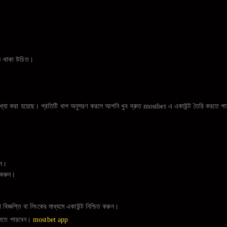
েড থাকা উচিত।
় ব্যাখ্যা করা হয়েছে। প্রতিটি ধাপ অনুসরণ করলে আপনি খুব দ্রুত mostbet এ একাউন্ট তৈরি করতে 
ুন।
 করুন।
ঞপ্তি বা লিংকের মাধ্যমে একাউন্ট নিশ্চিত করুন।
ুলতে পারবেন।
mostbet app