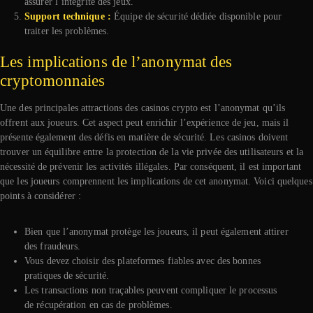
assurer l’intégrité des jeux.
Support technique :
Équipe de sécurité dédiée disponible pour
traiter les problèmes.
Les implications de l’anonymat des
cryptomonnaies
Une des principales attractions des casinos crypto est l’anonymat qu’ils
offrent aux joueurs. Cet aspect peut enrichir l’expérience de jeu, mais il
présente également des défis en matière de sécurité. Les casinos doivent
trouver un équilibre entre la protection de la vie privée des utilisateurs et la
nécessité de prévenir les activités illégales. Par conséquent, il est important
que les joueurs comprennent les implications de cet anonymat. Voici quelques
points à considérer :
Bien que l’anonymat protège les joueurs, il peut également attirer
des fraudeurs.
Vous devez choisir des plateformes fiables avec des bonnes
pratiques de sécurité.
Les transactions non traçables peuvent compliquer le processus
de récupération en cas de problèmes.