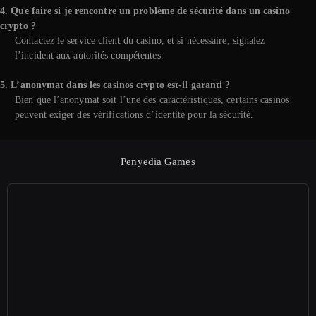
4. Que faire si je rencontre un problème de sécurité dans un casino
crypto ?
Contactez le service client du casino, et si nécessaire, signalez
l’incident aux autorités compétentes.
5. L’anonymat dans les casinos crypto est-il garanti ?
Bien que l’anonymat soit l’une des caractéristiques, certains casinos
peuvent exiger des vérifications d’identité pour la sécurité.
Penyedia Games