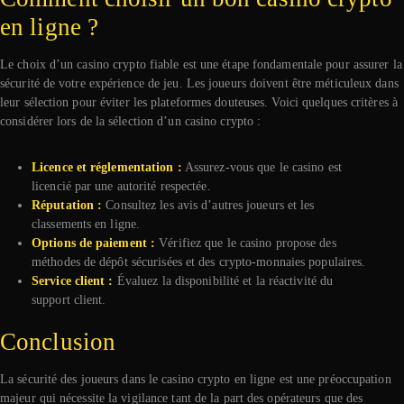
en ligne ?
Le choix d’un casino crypto fiable est une étape fondamentale pour assurer la
sécurité de votre expérience de jeu. Les joueurs doivent être méticuleux dans
leur sélection pour éviter les plateformes douteuses. Voici quelques critères à
considérer lors de la sélection d’un casino crypto :
Licence et réglementation :
Assurez-vous que le casino est
licencié par une autorité respectée.
Réputation :
Consultez les avis d’autres joueurs et les
classements en ligne.
Options de paiement :
Vérifiez que le casino propose des
méthodes de dépôt sécurisées et des crypto-monnaies populaires.
Service client :
Évaluez la disponibilité et la réactivité du
support client.
Conclusion
La sécurité des joueurs dans le casino crypto en ligne est une préoccupation
majeur qui nécessite la vigilance tant de la part des opérateurs que des