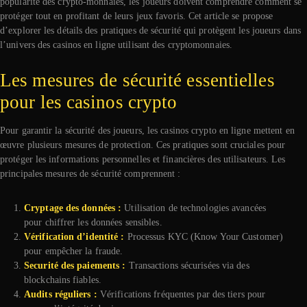
popularité des crypto-monnaies, les joueurs doivent comprendre comment se
protéger tout en profitant de leurs jeux favoris. Cet article se propose
d’explorer les détails des pratiques de sécurité qui protègent les joueurs dans
l’univers des casinos en ligne utilisant des cryptomonnaies.
Les mesures de sécurité essentielles
pour les casinos crypto
Pour garantir la sécurité des joueurs, les casinos crypto en ligne mettent en
œuvre plusieurs mesures de protection. Ces pratiques sont cruciales pour
protéger les informations personnelles et financières des utilisateurs. Les
principales mesures de sécurité comprennent :
Cryptage des données :
Utilisation de technologies avancées
pour chiffrer les données sensibles.
Vérification d’identité :
Processus KYC (Know Your Customer)
pour empêcher la fraude.
Securité des paiements :
Transactions sécurisées via des
blockchains fiables.
Audits réguliers :
Vérifications fréquentes par des tiers pour