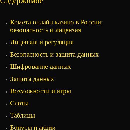
Содержимое
Комета онлайн казино в России:
безопасность и лицензия
Лицензия и регуляция
Безопасность и защита данных
Шифрование данных
Защита данных
Возможности и игры
Слоты
Таблицы
Бонусы и акции