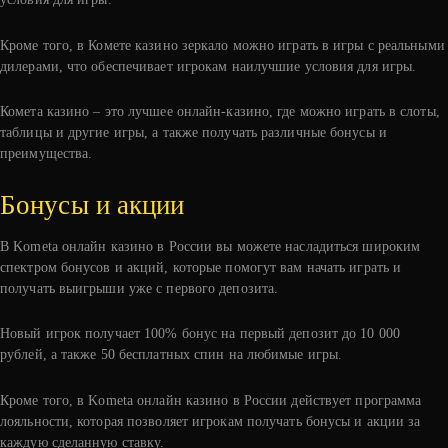
Кроме того, в Комете казино зеркало можно играть в игры с реальными
дилерами, что обеспечивает игрокам наилучшие условия для игры.
Комета казино – это лучшее онлайн-казино, где можно играть в слоты,
таблицы и другие игры, а также получать различные бонусы и
преимущества.
Бонусы и акции
В Kometa онлайн казино в России вы можете насладиться широким
спектром бонусов и акций, которые помогут вам начать играть и
получать выигрыши уже с первого депозита.
Новый игрок получает 100% бонус на первый депозит до 10 000
рублей, а также 50 бесплатных спин на любимые игры.
Кроме того, в Kometa онлайн казино в России действует программа
лояльности, которая позволяет игрокам получать бонусы и акции за
каждую сделанную ставку.