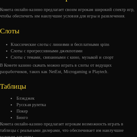
Комета онлайн-казино предлагает своим игрокам широкий спектр игр,
чтобы обеспечить им наилучшие условия для игры и развлечения.
Слоты
Классические слоты с линиями и бесплатными spins
Слоты с прогрессивными джекпотами
Слоты с темами, связанными с кино, музыкой и спорт
В Комете казино скачать можно играть в слоты от ведущих
разработчиков, таких как NetEnt, Microgaming и Playtech.
Таблицы
Блэкджек
Русская рулетка
Покер
Бинго
Комета онлайн-казино предлагает игрокам возможность играть в
таблицы с реальными дилерами, что обеспечивает им наилучшие
условия для игры.