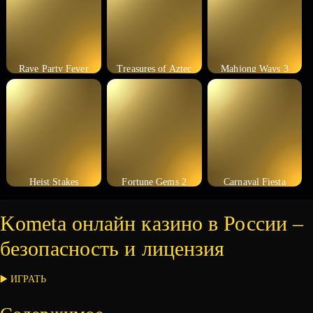
Rave Party Fever
Treasures of Aztec
Mahjong Ways 3
Heist Stakes
Fortune Gems 2
Carnaval Fiesta
Kometa онлайн казино в России –
безопасность и лицензия
▶️ ИГРАТЬ