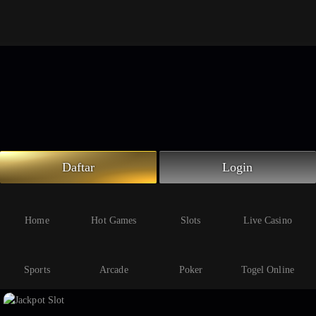
Beranda
Slot Online
Live Casino
Sportsbook
Arcade
Togel Online
Daftar
Login
Poker
Whatsapp
Home
Hot Games
Slots
Live Casino
Telegram
Sports
Arcade
Poker
Togel Online
Livechat