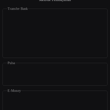
Transfer Bank
Pulsa
E-Money