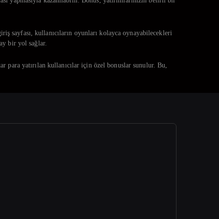
sı yapmasıyla kazanılabilir. Bonus, yatırımlarınızın belirli bir
iş sayfası, kullanıcıların oyunları kolayca oynayabilecekleri
y bir yol sağlar.
r para yatırılan kullanıcılar için özel bonuslar sunulur. Bu,