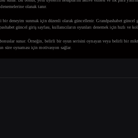
su sunar. Bu bonus, yeni üyelerin hesaplarını aktive etmesi ve ilk para yatırma
 denemelerine olanak tanır.
 bir deneyim sunmak için düzenli olarak güncellenir. Grandpashabet güncel gir
ashabet güncel giriş sayfası, kullanıcıların oyunları denemek için hızlı ve kola
onuslar sunar. Örneğin, belirli bir oyun serisini oynayan veya belirli bir mikta
zun süre oynaması için motivasyon sağlar.