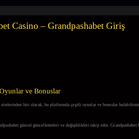
et Casino – Grandpashabet Giriş
Oyunlar ve Bonuslar
sitelerinden biri olarak, bu platformda çeşitli oyunlar ve bonuslar bulabilirsi
dpashabet güncel güncellemeleri ve değişiklikleri takip edin. Grandpashabet be