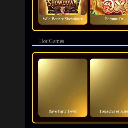
Wild Bounty Showdown
Fortune Ox
Hot Games
Rave Party Fever
Treasures of Azte