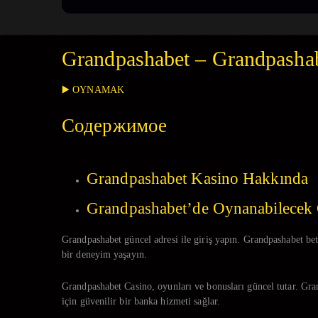
Grandpashabet – Grandpashab
▶️ OYNAMAK
Содержимое
Grandpashabet Kasino Hakkında
Grandpashabet’de Oynanabilecek 
Grandpashabet güncel adresi ile giriş yapın. Grandpashabet bet 
bir deneyim yaşayın.
Grandpashabet Casino, oyunları ve bonusları güncel tutar. Gran
için güvenilir bir banka hizmeti sağlar.