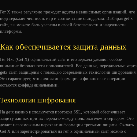
Гет Х также регулярно проходит аудиты независимых организаций, что
подтверждает честность игр и соответствие стандартам. Выбирая get x
сайт, вы можете быть уверены в своей безопасности и надежности
платформы.
Как обеспечивается защита данных
Гет Икс (Get X) официальный сайт и его зеркала уделяют особое
внимание безопасности пользователей. Все данные, передаваемые через
getx сайт, защищены с помощью современных технологий шифрования.
Это гарантирует, что личная информация и финансовые операции
остаются конфиденциальными.
Технологии шифрования
На getx казино используется протокол SSL, который обеспечивает
защиту данных при их передаче между пользователем и сервером. Это
делает невозможным перехват информации третьими лицами. Скачать
Get X или зарегистрироваться на гет х официальный сайт можно с