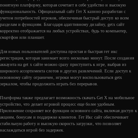
понятную платформу, которая сочетает в себе удобство и высокую
функциональность. Официальный сайт Гет Х казино разработан с
учетом потребностей игроков, обеспечивая быстрый доступ ко всем
разделам и функциям. Благодаря адаптивному дизайну, getx сайт
корректно отображается на любых устройствах, будь то компьютер,
смартфон или планшет.
Для новых пользователей доступна простая и быстрая гет икс
регистрация, которая занимает всего несколько минут. После создания
аккаунта на get x сайте можно сразу приступить к игре, выбрав из
широкого ассортимента слотов и других развлечений. Если доступ к
основному сайту ограничен, игроки могут воспользоваться getx
зеркалом, чтобы продолжить играть без перерывов.
Платформа также предлагает возможность скачать Get X на мобильное
устройство, что делает игровой процесс еще более удобным.
Приложение сохраняет все функции основного сайта, включая доступ к
акциям, бонусам и поддержке клиентов. Гет Икс сайт обеспечивает
стабильную работу и высокую скорость загрузки, что позволяет
наслаждаться игрой без задержек.