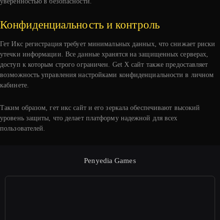
уверенностью в безопасности.
Конфиденциальность и контроль
Гет Икс регистрация требует минимальных данных, что снижает риски
утечки информации. Все данные хранятся на защищенных серверах,
доступ к которым строго ограничен. Get X сайт также предоставляет
возможность управления настройками конфиденциальности в личном
кабинете.
Таким образом, гет икс сайт и его зеркала обеспечивают высокий
уровень защиты, что делает платформу надежной для всех
пользователей.
Penyedia Games