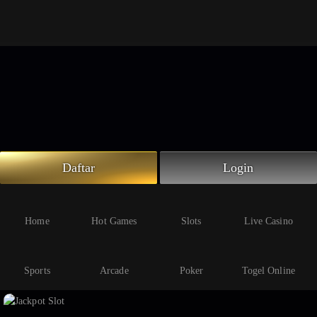
Beranda
Slot Online
Live Casino
Sportsbook
Arcade
Togel Online
Daftar
Login
Poker
Whatsapp
Home
Hot Games
Slots
Live Casino
Telegram
Sports
Arcade
Poker
Togel Online
Livechat