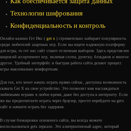
Как обеспечивается защита данных
Технологии шифрования
Конфиденциальность и контроль
Онлайн-казино Гет Икс (
get x
) стремительно набирает популярность
среди любителей азартных игр. Если вы ищете надежную платформу
для игры, то гет икс сайт станет отличным выбором. Здесь представлен
широкий ассортимент игр, включая слоты, рулетку, блэкджек и многое
другое. Удобный интерфейс и быстрая работа сайта делают процесс
игры максимально комфортным.
Для тех, кто хочет начать играть прямо сейчас, доступна возможность
скачать Get X на свое устройство. Это позволит вам наслаждаться
любимыми играми в любое время, даже без доступа к интернету. Если
же вы предпочитаете играть через браузер, просто перейдите на getx
сайт и начните играть без задержек.
В случае блокировки основного сайта, вы всегда можете
воспользоваться getx зеркало. Это альтернативный адрес, который