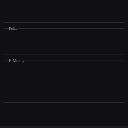
Pulsa
E-Money