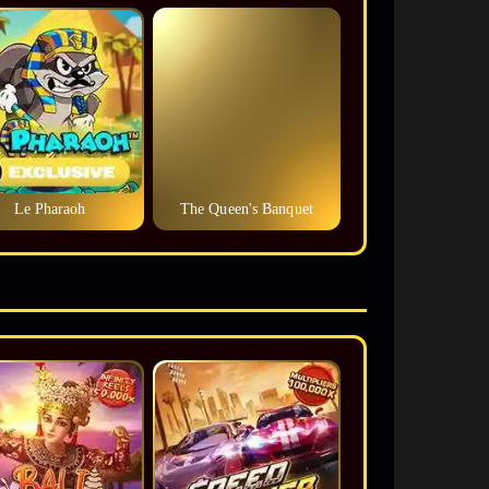
Le Pharaoh
The Queen's Banquet