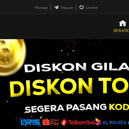
Whatsapp
Telegram
Livechat
BERAN