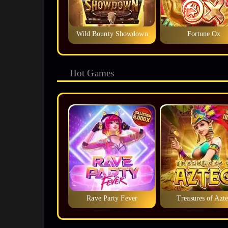
Wild Bounty Showdown
Fortune Ox
Hot Games
Rave Party Fever
Treasures of Azte