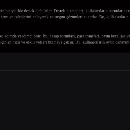
in bir şekilde destek alabilirler. Destek hizmetleri, kullanıcıların sorunların
ularını ve taleplerini anlayarak en uygun çözümleri sunarlar. Bu, kullanıcıların
er adımda yardımcı olur. Bu, hesap sorunları, para transferi, oyun kuralları v
 için en hızlı ve etkili yolları bulmaya çalışır. Bu, kullanıcıların oyun deneyim