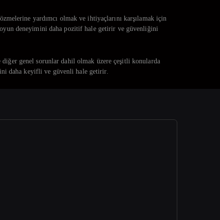
ı çözmelerine yardımcı olmak ve ihtiyaçlarını karşılamak için
 oyun deneyimini daha pozitif hale getirir ve güvenliğini
e diğer genel sorunlar dahil olmak üzere çeşitli konularda
ini daha keyifli ve güvenli hale getirir.