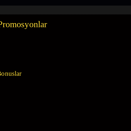
 Promosyonlar
Bonuslar