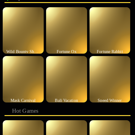
Wild Bounty Showdown
Fortune Ox
Fortune Rabbit
Mask Carnival
Bali Vacation
Speed Winner
Hot Games