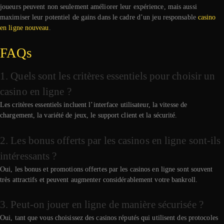
joueurs peuvent non seulement améliorer leur expérience, mais aussi
maximiser leur potentiel de gains dans le cadre d’un jeu responsable
casino
en ligne nouveau
.
FAQs
1. Quels sont les critères essentiels pour choisir un
casino en ligne ?
Les critères essentiels incluent l’interface utilisateur, la vitesse de
chargement, la variété de jeux, le support client et la sécurité.
2. Les bonus offerts par les casinos en ligne sont-ils
intéressants ?
Oui, les bonus et promotions offertes par les casinos en ligne sont souvent
très attractifs et peuvent augmenter considérablement votre bankroll.
3. Peut-on jouer en ligne de manière sécurisée ?
Oui, tant que vous choisissez des casinos réputés qui utilisent des protocoles