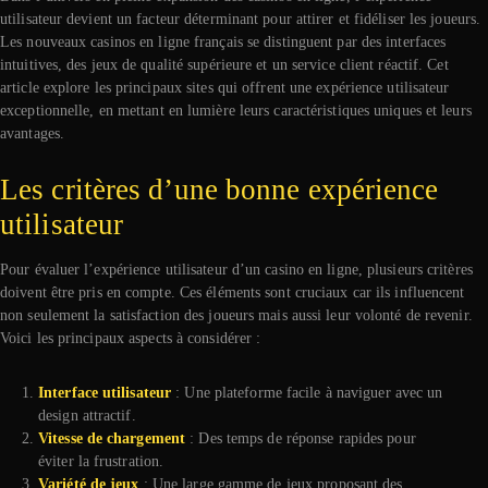
utilisateur devient un facteur déterminant pour attirer et fidéliser les joueurs.
Les nouveaux casinos en ligne français se distinguent par des interfaces
intuitives, des jeux de qualité supérieure et un service client réactif. Cet
article explore les principaux sites qui offrent une expérience utilisateur
exceptionnelle, en mettant en lumière leurs caractéristiques uniques et leurs
avantages.
Les critères d’une bonne expérience
utilisateur
Pour évaluer l’expérience utilisateur d’un casino en ligne, plusieurs critères
doivent être pris en compte. Ces éléments sont cruciaux car ils influencent
non seulement la satisfaction des joueurs mais aussi leur volonté de revenir.
Voici les principaux aspects à considérer :
Interface utilisateur
: Une plateforme facile à naviguer avec un
design attractif.
Vitesse de chargement
: Des temps de réponse rapides pour
éviter la frustration.
Variété de jeux
: Une large gamme de jeux proposant des