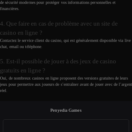
de sécurité modernes pour protéger vos informations personnelles et
financières.
4. Que faire en cas de problème avec un site de
casino en ligne ?
Contactez le service client du casino, qui est généralement disponible via live
chat, email ou téléphone.
5. Est-il possible de jouer à des jeux de casino
gratuits en ligne ?
Oui, de nombreux casinos en ligne proposent des versions gratuites de leurs
jeux pour permettre aux joueurs de s’entraîner avant de jouer avec de l’argent
réel.
Penyedia Games