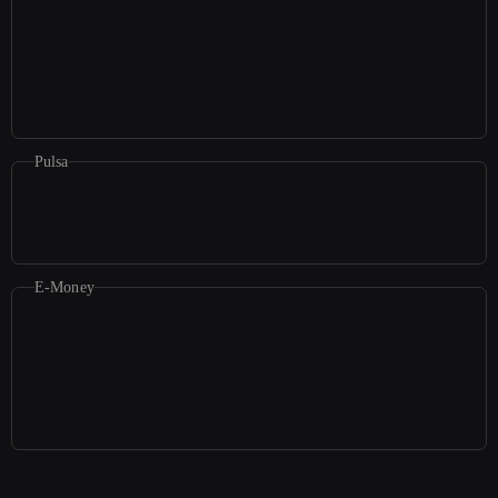
Pulsa
E-Money