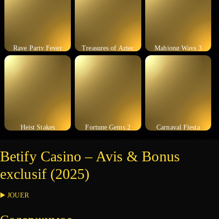
Rave Party Fever
Treasures of Aztec
Mahjong Ways 3
Heist Stakes
Fortune Gems 2
Carnaval Fiesta
Betify Casino – Avis & Bonus
exclusif (2025)
▶️ JOUER