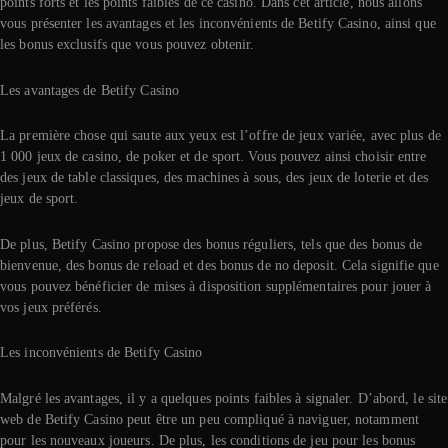
points forts et les points faibles de ce casino. Dans cet article, nous allons
vous présenter les avantages et les inconvénients de Betify Casino, ainsi que
les bonus exclusifs que vous pouvez obtenir.
Les avantages de Betify Casino
La première chose qui saute aux yeux est l’offre de jeux variée, avec plus de
1 000 jeux de casino, de poker et de sport. Vous pouvez ainsi choisir entre
des jeux de table classiques, des machines à sous, des jeux de loterie et des
jeux de sport.
De plus, Betify Casino propose des bonus réguliers, tels que des bonus de
bienvenue, des bonus de reload et des bonus de no deposit. Cela signifie que
vous pouvez bénéficier de mises à disposition supplémentaires pour jouer à
vos jeux préférés.
Les inconvénients de Betify Casino
Malgré les avantages, il y a quelques points faibles à signaler. D’abord, le site
web de Betify Casino peut être un peu compliqué à naviguer, notamment
pour les nouveaux joueurs. De plus, les conditions de jeu pour les bonus