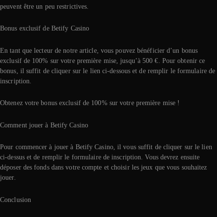
peuvent être un peu restrictives.
Bonus exclusif de Betify Casino
En tant que lecteur de notre article, vous pouvez bénéficier d’un bonus
exclusif de 100% sur votre première mise, jusqu’à 500 €. Pour obtenir ce
bonus, il suffit de cliquer sur le lien ci-dessous et de remplir le formulaire de
inscription.
Obtenez votre bonus exclusif de 100% sur votre première mise !
Comment jouer à Betify Casino
Pour commencer à jouer à Betify Casino, il vous suffit de cliquer sur le lien
ci-dessus et de remplir le formulaire de inscription. Vous devrez ensuite
déposer des fonds dans votre compte et choisir les jeux que vous souhaitez
jouer.
Conclusion