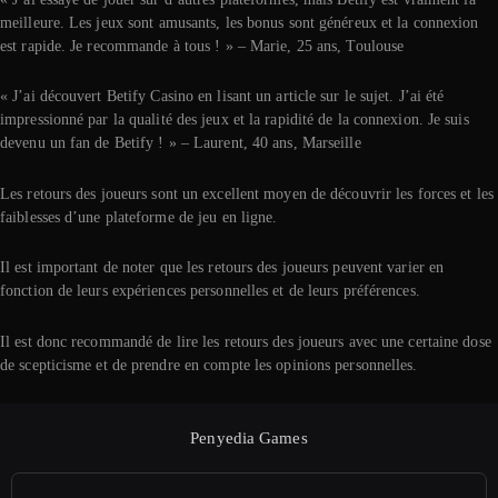
meilleure. Les jeux sont amusants, les bonus sont généreux et la connexion
est rapide. Je recommande à tous ! » – Marie, 25 ans, Toulouse
« J’ai découvert Betify Casino en lisant un article sur le sujet. J’ai été
impressionné par la qualité des jeux et la rapidité de la connexion. Je suis
devenu un fan de Betify ! » – Laurent, 40 ans, Marseille
Les retours des joueurs sont un excellent moyen de découvrir les forces et les
faiblesses d’une plateforme de jeu en ligne.
Il est important de noter que les retours des joueurs peuvent varier en
fonction de leurs expériences personnelles et de leurs préférences.
Il est donc recommandé de lire les retours des joueurs avec une certaine dose
de scepticisme et de prendre en compte les opinions personnelles.
Penyedia Games