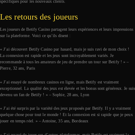
spécifiques pour les nouveaux clients.
Les retours des joueurs
Les joueurs de Betify Casino partagent leurs expériences et leurs impressions
sur la plateforme. Voici ce qu’ils disent :
« J’ai découvert Betify Casino par hasard, mais je suis ravi de mon choix !
La connexion est rapide et les jeux sont incroyablement variés. Je
recommande à tous les amateurs de jeu de prendre un tour sur Betify ! » –
Pierre, 32 ans, Paris
« J’ai essayé de nombreux casinos en ligne, mais Betify est vraiment
exceptionnel. La qualité des jeux est élevée et les bonus sont généreux. Je sui
devenu un fan de Betify ! » – Sophie, 28 ans, Lyon
« J’ai été surpris par la variété des jeux proposés par Betify. Il y a vraiment
quelque chose pour tout le monde ! Et la connexion est si rapide que je peux
jouer en temps réel. » – Antoine, 35 ans, Bordeaux
« J’ai essayé de jouer sur d’autres plateformes, mais Betify est vraiment la