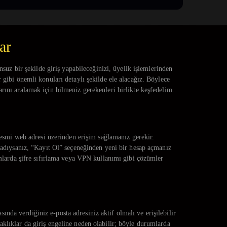
ar
nsuz bir şekilde giriş yapabileceğinizi, üyelik işlemlerinden
 gibi önemli konuları detaylı şekilde ele alacağız. Böylece
rını aralamak için bilmeniz gerekenleri birlikte keşfedelim.
 resmi web adresi üzerinden erişim sağlamanız gerekir.
rmadıysanız, “Kayıt Ol” seçeneğinden yeni bir hesap açmanız
umlarda şifre sıfırlama veya VPN kullanımı gibi çözümler
sında verdiğiniz e-posta adresiniz aktif olmalı ve erişilebilir
klıklar da giriş engeline neden olabilir; böyle durumlarda