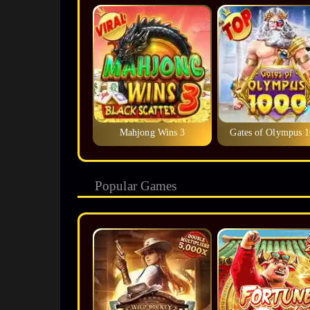
Mahjong Wins 3
Gates of Olympus 
Popular Games