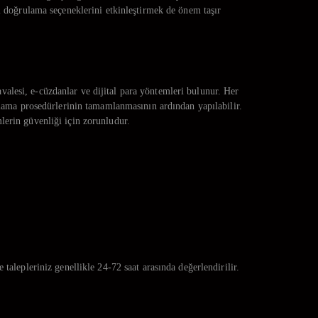
ı doğrulama seçeneklerini etkinleştirmek de önem taşır
alesi, e-cüzdanlar ve dijital para yöntemleri bulunur. Her
ulama prosedürlerinin tamamlanmasının ardından yapılabilir.
lerin güvenliği için zorunludur.
talepleriniz genellikle 24-72 saat arasında değerlendirilir.