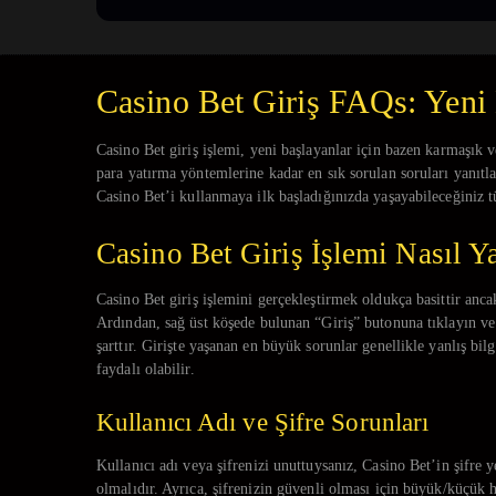
Casino Bet Giriş FAQs: Yeni
Casino Bet giriş işlemi, yeni başlayanlar için bazen karmaşık v
para yatırma yöntemlerine kadar en sık sorulan soruları yanıtl
Casino Bet’i kullanmaya ilk başladığınızda yaşayabileceğiniz t
Casino Bet Giriş İşlemi Nasıl Ya
Casino Bet giriş işlemini gerçekleştirmek oldukça basittir anc
Ardından, sağ üst köşede bulunan “Giriş” butonuna tıklayın ve 
şarttır. Girişte yaşanan en büyük sorunlar genellikle yanlış b
faydalı olabilir.
Kullanıcı Adı ve Şifre Sorunları
Kullanıcı adı veya şifrenizi unuttuysanız, Casino Bet’in şifre ye
olmalıdır. Ayrıca, şifrenizin güvenli olması için büyük/küçük 