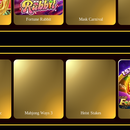
Fortune Rabbit
Mask Carnival
c
Mahjong Ways 3
Heist Stakes