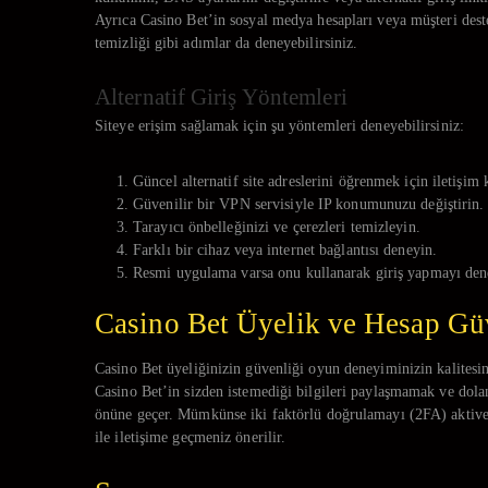
Ayrıca Casino Bet’in sosyal medya hesapları veya müşteri destek
temizliği gibi adımlar da deneyebilirsiniz.
Alternatif Giriş Yöntemleri
Siteye erişim sağlamak için şu yöntemleri deneyebilirsiniz:
Güncel alternatif site adreslerini öğrenmek için iletişim 
Güvenilir bir VPN servisiyle IP konumunuzu değiştirin.
Tarayıcı önbelleğinizi ve çerezleri temizleyin.
Farklı bir cihaz veya internet bağlantısı deneyin.
Resmi uygulama varsa onu kullanarak giriş yapmayı den
Casino Bet Üyelik ve Hesap Gü
Casino Bet üyeliğinizin güvenliği oyun deneyiminizin kalitesin
Casino Bet’in sizden istemediği bilgileri paylaşmamak ve dola
önüne geçer. Mümkünse iki faktörlü doğrulamayı (2FA) aktive 
ile iletişime geçmeniz önerilir.