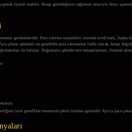
ş yapmak faydalı olabilir. Hesap güvenliğinizi sağlamak amacıyla ikinci aşamal
i
anız gerekmektedir. Para yatırma seçenekleri arasında kredi kartı, banka hav
 Para çekme işlemleri ise genellikle para yatırmadan farklı olarak, hesap doğr
doğrulamaları da bulunur. Doğrulama işlemlerinin tamamlanması, finansal işlem
ır:
ekleyin.
ediğiniz tutar genellikle minimum çekim limitini aşmalıdır. Ayrıca para çekme 
nyaları