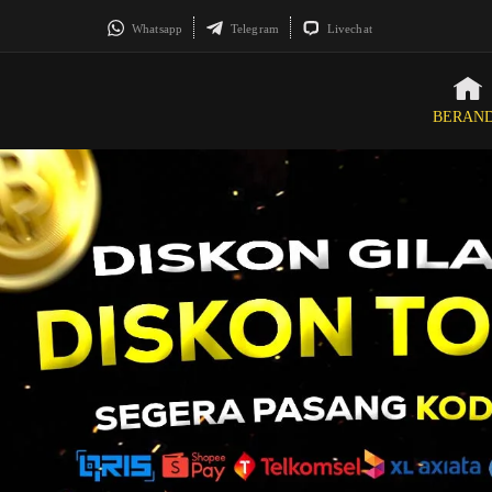
Whatsapp
Telegram
Livechat
BERAN