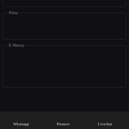
Pulsa
E-Money
©2025
Kawan88
. All rights reserved | 18+
Whatsapp
Promosi
Livechat