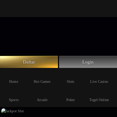
Beranda
Slot Online
Live Casino
Sportsbook
Arcade
Togel Online
Daftar
Login
Poker
Whatsapp
Home
Hot Games
Slots
Live Casino
Telegram
Sports
Arcade
Poker
Togel Online
Livechat