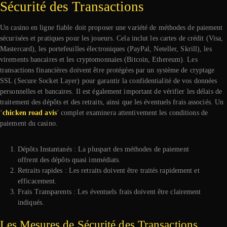
Sécurité des Transactions
Un casino en ligne fiable doit proposer une variété de méthodes de paiement
sécurisées et pratiques pour les joueurs. Cela inclut les cartes de crédit (Visa,
Mastercard), les portefeuilles électroniques (PayPal, Neteller, Skrill), les
virements bancaires et les cryptomonnaies (Bitcoin, Ethereum). Les
transactions financières doivent être protégées par un système de cryptage
SSL (Secure Socket Layer) pour garantir la confidentialité de vos données
personnelles et bancaires. Il est également important de vérifier les délais de
traitement des dépôts et des retraits, ainsi que les éventuels frais associés. Un
‘
chicken road avis
’ complet examinera attentivement les conditions de
paiement du casino.
Dépôts Instantanés : La pluspart des méthodes de paiement
offrent des dépôts quasi immédiats.
Retraits rapides : Les retraits doivent être traités rapidement et
efficacement.
Frais Transparents : Les éventuels frais doivent être clairement
indiqués.
Les Mesures de Sécurité des Transactions