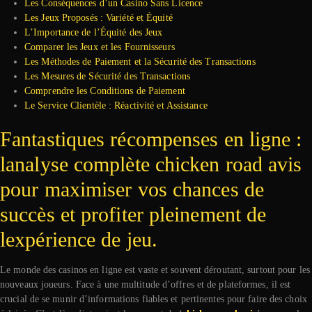
Les Conséquences d’un Casino Sans Licence
Les Jeux Proposés : Variété et Équité
L’Importance de l’Équité des Jeux
Comparer les Jeux et les Fournisseurs
Les Méthodes de Paiement et la Sécurité des Transactions
Les Mesures de Sécurité des Transactions
Comprendre les Conditions de Paiement
Le Service Clientèle : Réactivité et Assistance
Fantastiques récompenses en ligne :
lanalyse complète chicken road avis
pour maximiser vos chances de
succès et profiter pleinement de
lexpérience de jeu.
Le monde des casinos en ligne est vaste et souvent déroutant, surtout pour les
nouveaux joueurs. Face à une multitude d’offres et de plateformes, il est
crucial de se munir d’informations fiables et pertinentes pour faire des choix