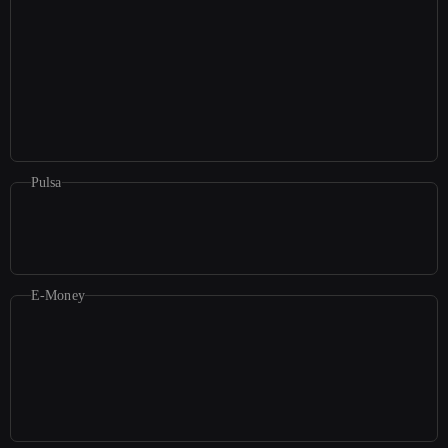
Pulsa
E-Money