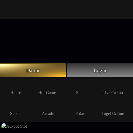
Beranda
Slot Online
Live Casino
Sportsbook
Arcade
Togel Online
Daftar
Login
Poker
Whatsapp
Home
Hot Games
Slots
Live Casino
Telegram
Sports
Arcade
Poker
Togel Online
Livechat