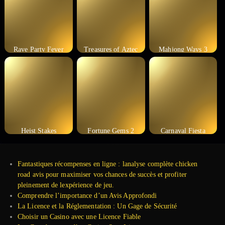
Rave Party Fever
Treasures of Aztec
Mahjong Ways 3
Heist Stakes
Fortune Gems 2
Carnaval Fiesta
Fantastiques récompenses en ligne : lanalyse complète chicken
road avis pour maximiser vos chances de succès et profiter
pleinement de lexpérience de jeu.
Comprendre l’importance d’un Avis Approfondi
La Licence et la Réglementation : Un Gage de Sécurité
Choisir un Casino avec une Licence Fiable