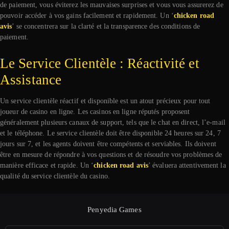
de paiement, vous éviterez les mauvaises surprises et vous vous assurerez de
pouvoir accéder à vos gains facilement et rapidement. Un ‘
chicken road
avis
’ se concentrera sur la clarté et la transparence des conditions de
paiement.
Le Service Clientèle : Réactivité et
Assistance
Un service clientèle réactif et disponible est un atout précieux pour tout
joueur de casino en ligne. Les casinos en ligne réputés proposent
généralement plusieurs canaux de support, tels que le chat en direct, l’e-mail
et le téléphone. Le service clientèle doit être disponible 24 heures sur 24, 7
jours sur 7, et les agents doivent être compétents et serviables. Ils doivent
être en mesure de répondre à vos questions et de résoudre vos problèmes de
manière efficace et rapide. Un ‘
chicken road avis
’ évaluera attentivement la
qualité du service clientèle du casino.
Penyedia Games