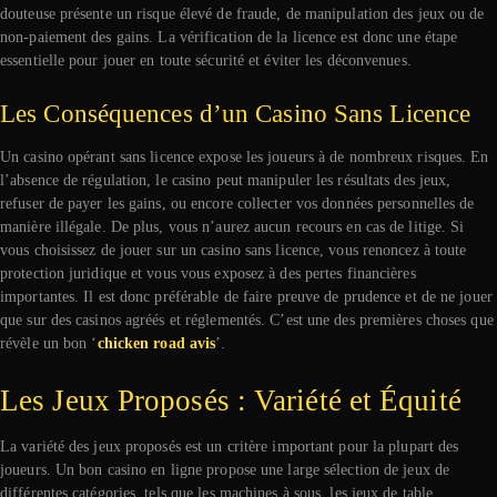
douteuse présente un risque élevé de fraude, de manipulation des jeux ou de
non-paiement des gains. La vérification de la licence est donc une étape
essentielle pour jouer en toute sécurité et éviter les déconvenues.
Les Conséquences d’un Casino Sans Licence
Un casino opérant sans licence expose les joueurs à de nombreux risques. En
l’absence de régulation, le casino peut manipuler les résultats des jeux,
refuser de payer les gains, ou encore collecter vos données personnelles de
manière illégale. De plus, vous n’aurez aucun recours en cas de litige. Si
vous choisissez de jouer sur un casino sans licence, vous renoncez à toute
protection juridique et vous vous exposez à des pertes financières
importantes. Il est donc préférable de faire preuve de prudence et de ne jouer
que sur des casinos agréés et réglementés. C’est une des premières choses que
révèle un bon ‘
chicken road avis
’.
Les Jeux Proposés : Variété et Équité
La variété des jeux proposés est un critère important pour la plupart des
joueurs. Un bon casino en ligne propose une large sélection de jeux de
différentes catégories, tels que les machines à sous, les jeux de table