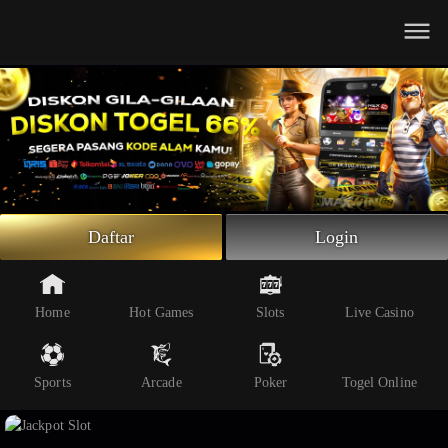
Beranda
Slot Online
Live Casino
Sportsbook
Arcade
Togel Online
Daftar
Login
Poker
Whatsapp
Home
Hot Games
Slots
Live Casino
Telegram
Sports
Arcade
Poker
Togel Online
Livechat