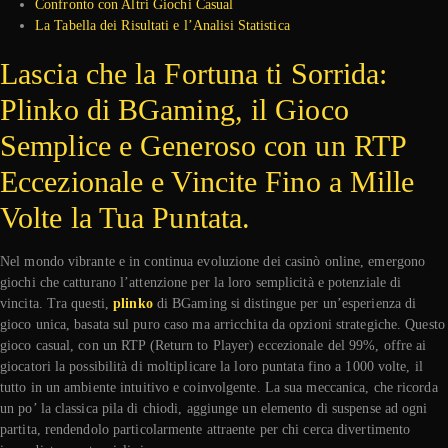
Confronto con Altri Giochi Casual
La Tabella dei Risultati e l’Analisi Statistica
Lascia che la Fortuna ti Sorrida:
Plinko di BGaming, il Gioco
Semplice e Generoso con un RTP
Eccezionale e Vincite Fino a Mille
Volte la Tua Puntata.
Nel mondo vibrante e in continua evoluzione dei casinò online, emergono
giochi che catturano l’attenzione per la loro semplicità e potenziale di
vincita. Tra questi,
plinko
di BGaming si distingue per un’esperienza di
gioco unica, basata sul puro caso ma arricchita da opzioni strategiche. Questo
gioco casual, con un RTP (Return to Player) eccezionale del 99%, offre ai
giocatori la possibilità di moltiplicare la loro puntata fino a 1000 volte, il
tutto in un ambiente intuitivo e coinvolgente. La sua meccanica, che ricorda
un po’ la classica pila di chiodi, aggiunge un elemento di suspense ad ogni
partita, rendendolo particolarmente attraente per chi cerca divertimento