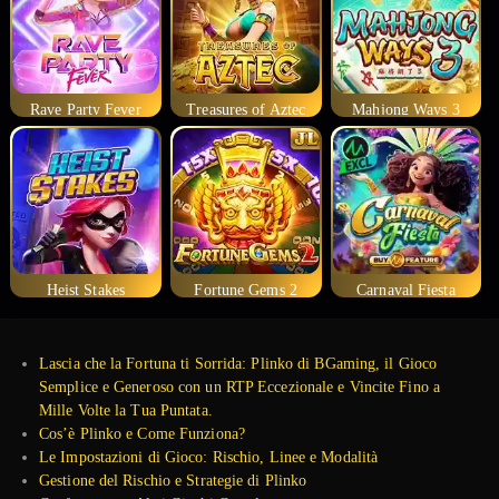
Rave Party Fever
Treasures of Aztec
Mahjong Ways 3
Heist Stakes
Fortune Gems 2
Carnaval Fiesta
Lascia che la Fortuna ti Sorrida: Plinko di BGaming, il Gioco
Semplice e Generoso con un RTP Eccezionale e Vincite Fino a
Mille Volte la Tua Puntata.
Cos’è Plinko e Come Funziona?
Le Impostazioni di Gioco: Rischio, Linee e Modalità
Gestione del Rischio e Strategie di Plinko