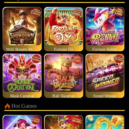
Wild Bounty Showdown
Fortune Ox
Fortune Rabbit
Mask Carnival
Bali Vacation
Speed Winner
Hot Games