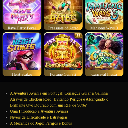
Rave Party Fever
Treasures of Aztec
Mahjong Ways 3
Heist Stakes
Fortune Gems 2
Carnaval Fiesta
A Aventura Aviária em Portugal: Consegue Guiar a Galinha
Através de Chicken Road, Evitando Perigos e Alcançando o
Brilhante Ovo Dourado com um RTP de 98%?
Uma Introdução à Aventura Aviária
Níveis de Dificuldade e Estratégias
A Mecânica do Jogo: Perigos e Bónus