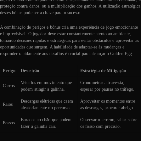
proteção contra danos, ou a multiplicação dos ganhos. A utilização estratégica
destes bónus pode ser a chave para o sucesso.
A combinação de perigos e bónus cria uma experiência de jogo emocionante
e imprevisível. O jogador deve estar constantemente atento ao ambiente,
tomando decisões rápidas e estratégicas para evitar obstáculos e aproveitar as
oportunidades que surgem. A habilidade de adaptar-se às mudanças e
responder rapidamente aos desafios é crucial para alcançar o Golden Egg.
Perigo
Descrição
Estratégia de Mitigação
Veículos em movimento que
Cronometrar a travessia,
Carros
podem atingir a galinha.
esperar por pausas no tráfego.
Descargas elétricas que caem
Aproveitar os momentos entre
Raios
aleatoriamente no percurso.
as descargas, procurar abrigo.
Buracos no chão que podem
Observar o terreno, saltar sobre
Fossos
fazer a galinha cair.
os fosso com precisão.