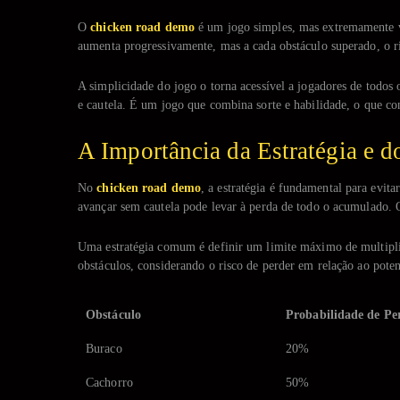
O
chicken road demo
é um jogo simples, mas extremamente vi
aumenta progressivamente, mas a cada obstáculo superado, o ri
A simplicidade do jogo o torna acessível a jogadores de todos 
e cautela. É um jogo que combina sorte e habilidade, o que con
A Importância da Estratégia e 
No
chicken road demo
, a estratégia é fundamental para evita
avançar sem cautela pode levar à perda de todo o acumulado. O
Uma estratégia comum é definir um limite máximo de multiplica
obstáculos, considerando o risco de perder em relação ao poten
Obstáculo
Probabilidade de Pe
Buraco
20%
Cachorro
50%