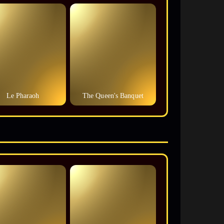
Le Pharaoh
The Queen's Banquet