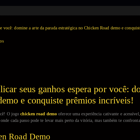
or você: domine a arte da parada estratégica no Chicken Road demo e conquist
os
licar seus ganhos espera por você: d
demo e conquiste prêmios incríveis!
você! O jogo
chicken road demo
oferece uma experiência cativante e acessível,
onde cada passo pode te levar mais perto da vitória, mas também te confront
ken Road Demo