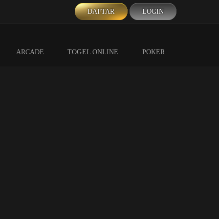
DAFTAR
LOGIN
ARCADE
TOGEL ONLINE
POKER