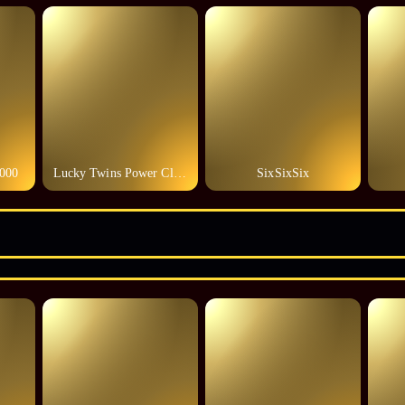
1000
Lucky Twins Power Clusters
SixSixSix