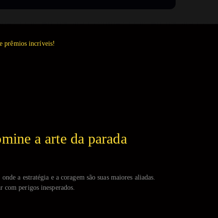
e prêmios incríveis!
omine a arte da parada
 onde a estratégia e a coragem são suas maiores aliadas.
ar com perigos inesperados.