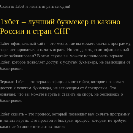
Скачать 1xbet и начать играть сегодня!
1хбет – лучший букмекер и казино
России и стран СНГ
1хбет официальный сайт – это место, где вы можете скачать программу,
зарегистрироваться и начать играть. Но что делать, если официальный
сайт заблокирован? В этом случае вы можете использовать зеркало
1хбет, которое позволяет доступ к услугам букмекера, не зависящим от
блокировки.
Зеркало 1хбет – это зеркало официального сайта, которое позволяет
доступ к услугам букмекера, не зависящим от блокировки. Это
означает, что вы можете играть и ставить на спорт, не беспокоясь о
блокировке.
1хбет скачать – это процесс, который позволяет вам скачать программу
и начать играть. Это простой и быстрый процесс, который не требует
каких-либо дополнительных шагов.