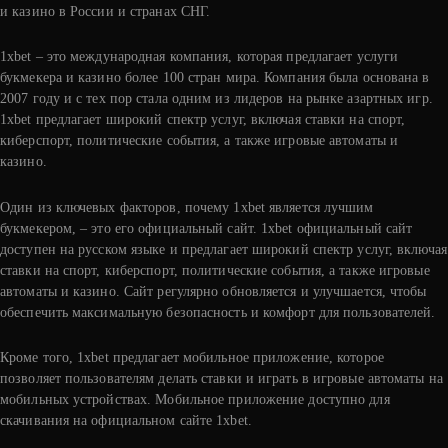
и казино в России и странах СНГ.
1xbet – это международная компания, которая предлагает услуги
букмекера и казино более 100 стран мира. Компания была основана в
2007 году и с тех пор стала одним из лидеров на рынке азартных игр.
1xbet предлагает широкий спектр услуг, включая ставки на спорт,
киберспорт, политические события, а также игровые автоматы и
казино.
Один из ключевых факторов, почему 1xbet является лучшим
букмекером, – это его официальный сайт. 1xbet официальный сайт
доступен на русском языке и предлагает широкий спектр услуг, включая
ставки на спорт, киберспорт, политические события, а также игровые
автоматы и казино. Сайт регулярно обновляется и улучшается, чтобы
обеспечить максимальную безопасность и комфорт для пользователей.
Кроме того, 1xbet предлагает мобильное приложение, которое
позволяет пользователям делать ставки и играть в игровые автоматы на
мобильных устройствах. Мобильное приложение доступно для
скачивания на официальном сайте 1xbet.