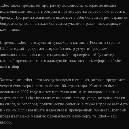
1xbet также предлагает программу лояльности, которая позволяет
пользователям получать бонусы и преимущества за свою лояльность к
бренду. Программа лояльности включает в себя бонусы за регистрацию,
бонусы за депозит, а также бонусы за участие в различных акциях и
кампаниях.
В целом, 1xbet – это лучший букмекер и казино в России и странах
СНГ, который предлагает широкий спектр услуг и программ
лояльности. Если вы ищете надежный и проверенный букмекер,
который предлагает максимальную безопасность и комфорт, то 1xbet –
ваш выбор.
Заключение: 1xbet – это международная компания, которая предлагает
услуги букмекера и казино более 100 стран мира. Компания была
основана в 2007 году и с тех пор стала одним из лидеров на рынке
азартных игр. 1xbet предлагает широкий спектр услуг, включая ставки
на спорт, киберспорт, политические события, а также игровые автоматы
и казино. Если вы ищете надежный и проверенный букмекер, который
предлагает максимальную безопасность и комфорт, то 1xbet – ваш
выбор.