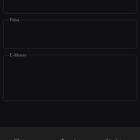
Pulsa
E-Money
©2025
Kawan88
. All rights reserved | 18+