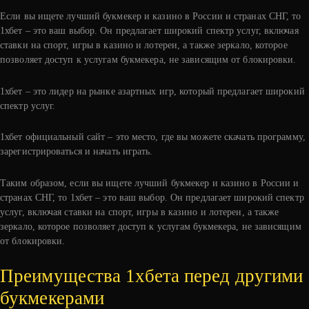
Если вы ищете лучший букмекер и казино в России и странах СНГ, то
1хбет – это ваш выбор. Он предлагает широкий спектр услуг, включая
ставки на спорт, игры в казино и лотереи, а также зеркало, которое
позволяет доступ к услугам букмекера, не зависящим от блокировки.
1хбет – это лидер на рынке азартных игр, который предлагает широкий
спектр услуг.
1хбет официальный сайт – это место, где вы можете скачать программу,
зарегистрироваться и начать играть.
Таким образом, если вы ищете лучший букмекер и казино в России и
странах СНГ, то 1хбет – это ваш выбор. Он предлагает широкий спектр
услуг, включая ставки на спорт, игры в казино и лотереи, а также
зеркало, которое позволяет доступ к услугам букмекера, не зависящим
от блокировки.
Преимущества 1хбета перед другими
букмекерами