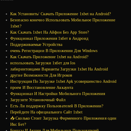
Как Установить/ Скачать Приложение 1xbet на Android?
Безопасно конечно Использовать Мобильное Приложение
1xbet?
Как Скачать 1xbet На Айфон Без App Store?
Функционал Приложения 1хбет в Андроид
Поддерживаемые Устройства
очень Регистрации В Приложении Для Windows
Как Скачать Приложение 1xbet на Android?
использовать Загрузки 1хбет для Ios
лабиринтовцами Варианты Загрузки 1xbet На Android
другие Возможности Для Игроков
Инструкция По Загрузке 1xbet Apk усовершенство Android
проем И Восстановление Аккаунта
Функционал И Настройки Мобильного Приложения
Загрузите Установочный Файл
Есть Ли поддержку Пользователей В Приложении?
Перейдите На официального Сайт 1xbet
📥 Сколько Стоит Загрузка Фирменного Приложения один
Икс Бет?
Бонусы И Акции Для Мобильных Пользователей