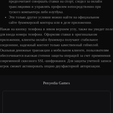
предпочитают совершать ставки на спорт, следил за онлайн
трансляциями и управлять профилем непосредственно при
туского компьютера либо ноутбука.
Эти только другие условия можно найти на официальном
сайте букмекерской конторы или в деле приложении.
Нажав на кнопку телефона в левом верхнем углу, также вы увидит поле
для ввода номера телефона. Оформляя ставки в оригинальном
приложении, клиенты онлайн букмекера получают стабильное
соединение, надежный контент только качественный геймплей.
Оказывая денежные транзакции а мобильном клиенте, пользователям
обеспечивается высокая степени защиты операций за счет применения
современной сквозного SSL-шифрования. Для защиты учетной записи
игрок сможет активировать опцию двухфакторной авторизации.
Penyedia Games