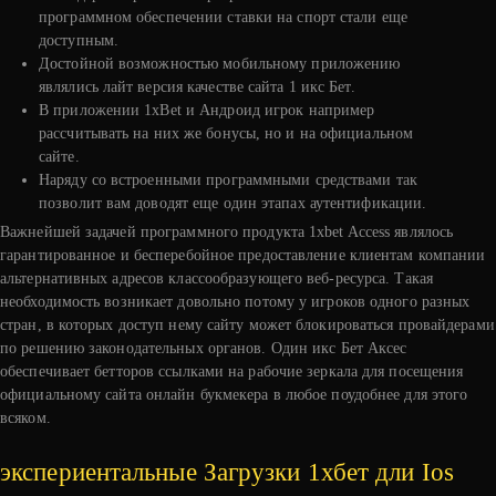
программном обеспечении ставки на спорт стали еще
доступным.
Достойной возможностью мобильному приложению
являлись лайт версия качестве сайта 1 икс Бет.
В приложении 1xBet и Андроид игрок например
рассчитывать на них же бонусы, но и на официальном
сайте.
Наряду со встроенными программными средствами так
позволит вам доводят еще один этапах аутентификации.
Важнейшей задачей программного продукта 1xbet Access являлось
гарантированное и бесперебойное предоставление клиентам компании
альтернативных адресов классообразующего веб-ресурса. Такая
необходимость возникает довольно потому у игроков одного разных
стран, в которых доступ нему сайту может блокироваться провайдерами
по решению законодательных органов. Один икс Бет Аксес
обеспечивает бетторов ссылками на рабочие зеркала для посещения
официальному сайта онлайн букмекера в любое поудобнее для этого
всяком.
экспериентальные Загрузки 1хбет дли Ios