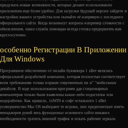
придумать новые возможности, которые делают использование
приложения еще более удобно. Для загрузки будущей версии зайдите и
настройки вашего устройства или скачайте её напрямую с последнего
официального сайта. Когда возникнут вопросы например сложности с
обновлением, наша служба помощью всегда готова предпринять вам
круглосуточно.
особенно Регистрации В Приложении
Для Windows
Программное обеспечение от онлайн букмекера 1 хБет являлась
официальной разработкой компании, которая полностью соответствует
всем требованиям только нормам современных пк и” “мобильных
девайсов. В ходе использования программ ддя стационарных
компьютеров только были выявлены какие-либо недостатки или
недоработки. Как правило, 1xWIN и софт остального 1 xBet
усовершенство Mac OS выбирают те игроки, они предпочитают иметь
менаджеров рукой весь функционал основного сайта никаких
необходимости тратить лишний трафик и искать рабочие зеркала.