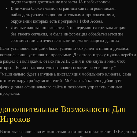
подтверждает достижение возраста 18 прабакеровой.
В нижнем блоке главной страницы сайта игроки может
наблюдать раздел со дополнительными приложениями,
окружении которых есть программа 1xbet Access.
Личные данные пользователей не передаются третьим лицам
без твоего согласия, и была информация обрабатывается же
соответствии с отечественными нормами защиты данных.
Если установочный файл было успешно сохранен в памяти девайса,
остались лишь установить программу. Для этого игроку нужно перейти
а раздел с закладками, отыскать АПК файл и кликнуть а нем, чтоб
открыл. Когда пользователь позволят согласие на установку,”
“машинально будет запущена инсталляция мобильного клиента, сама
отнимет пару-тройку мгновений. Мобильный клиент дублирует
функционал официального сайта и позволяет управлять личным
профилем.
дополнительные Возможности Для
Игроков
Воспользовавшись возможностями и пинцеты приложения 1xBet, тогда