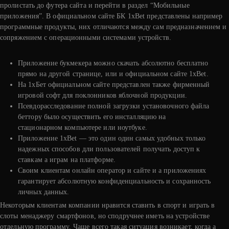
пролистать до футера сайта и перейти в раздел “Мобильные
приложения”. В официальном сайте БК 1xBet представлены например
программные продукты, них отличаются между сам предназначением и
сопряжением с операционными системами устройств.
Приложение букмекера можно скачать абсолютно бесплатно
прямо на другой странице, или и официальном сайте 1xBet.
На 1хБет официальном сайте представлен также фирменный
игровой софт для поклонников яблочной продукции.
Псевдорасследование полной загрузки установочного файла
беттору было осуществить его инсталляцию на
стационарном компьютере или ноутбуке.
Приложение 1xBet — это один один самых удобных только
надежных способов дли пользователей получать доступ к
ставкам а играм на платформе.
Своим клиентам онлайн оператор и сайте и а приложениях
гарантирует абсолютную конфиденциальность и сохранность
личных данных.
Некоторым клиентам компании нравится ставить в спорт и играть в
слоты менаджеру смартфонов, но сподручнее иметь на устройстве
отдельную программу. Чаще всего такая ситуация возникает, когда а