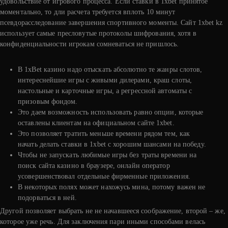
удовольствие от игрового процесса. Если ставки в 1xbet принятое
моментально, то дли расчета требуется вплоть 10 минут
псевдорасследование завершения спортивного моменты. Сайт 1xbet kz
использует самые пресловутые протоколы шифрования, хотя в
конфиденциальности игрокам сомневаться не пришлось.
В 1xBet казино надо отыскать абсолютно те жанры слотов,
интереснейшие игры с живыми дилерами, краш слоты,
настольные и карточные игры, а регрессной автоматы с
призовым фондом.
Это даем возможность использовать равно опции, которые
оставлены клиентам на официальном сайте 1xbet.
Это позволяет тратить меньше времени рядом тем, как
начать делать ставки в 1xbet с хорошим шансами на победу.
Чтобы не запускать любимые игры без траты времени на
поиск сайта казино в браузере, онлайн оператор
усовершенствовал отдельные фирменные приложения.
В некоторых полях может нахожусь мина, потому важен не
подорваться в ней.
Другой позволяет выбрать не не начавшееся соображение, второй – же,
которое уже речь. Для заключения пари иными способами велась