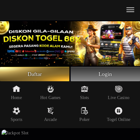
Beranda
Slot Online
Live Casino
Sportsbook
Arcade
Togel Online
Daftar
Login
Poker
Whatsapp
Home
Hot Games
Slots
Live Casino
Telegram
Sports
Arcade
Poker
Togel Online
Livechat