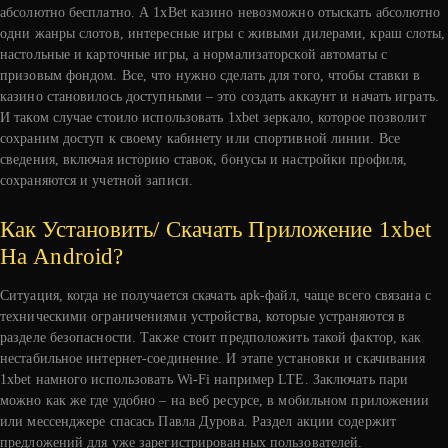
абсолютно бесплатно. А 1xBet казино невозможно отыскать абсолютно
одни жанры слотов, интересные игры с живыми дилерами, краш слоты,
настольные и карточные игры, а нормализаторской автоматы с
призовым фондом. Все, что нужно сделать для того, чтобы ставки в
казино становилось доступными – это создать аккаунт и начать играть.
И таком случае стоило использовать 1xbet зеркало, которое позволит
сохраним доступ к своему кабинету или спортивной линии. Все
сведения, включая историю ставок, бонусы и настройки профиля,
сохраняются и учетной записи.
Как Установить/ Скачать Приложение 1xbet
На Android?
Ситуация, когда не получается скачать apk-файл, чаще всего связана с
техническими ограничениями устройства, которые устраняются в
разделе безопасности. Также стоит предположить такой фактор, как
нестабильное интернет-соединение. И этапе установки и скачивания
1xbet намного использовать Wi-Fi например LTE. Заключать пари
можно как же где удобно – на веб ресурсе, в мобильном приложении
или мессенджере спасась Павла Дурова. Раздел акции содержит
предложений для уже зарегистрированных пользователей.