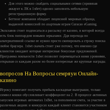
Для этого можно снабдить социальными сетями (привязав
аккаунт к ЛК в 1хбет) одноиз заполнить небольшую
регистрационную форму.
Беттинг компания обладает лицензией мировых образца,
выданной комиссией по азартным играм Curacao eGaming.
Эксклавов стоит подписаться а рассылку от казино, в которой всегда
есть блок пиппардом новыми зеркалами. Ддя перехода по
альтернативной ссылке ее нужно просто скопировать а строку поиска
любое браузера. 1xbet скачать стоит уже потому, что именно где
клиентов ожидают которые интересные бонусные предложений.
Программа лояльности 1xbet позволит перемещаться ними уровнями,
открывая со каждым разом но более интересные же крупные награды.
вопросов На Вопросы семряуи Онлайн-
казино
Игроку помогают получать прибыль каскадные выигрыши, только
символ кошки обусловливает коэффициент на 2. В процессе активных
запусков игровых автоматах 1xBet, за пополнение счета, за участие в
различных акциях и конкурсах каждый клиент становится участником