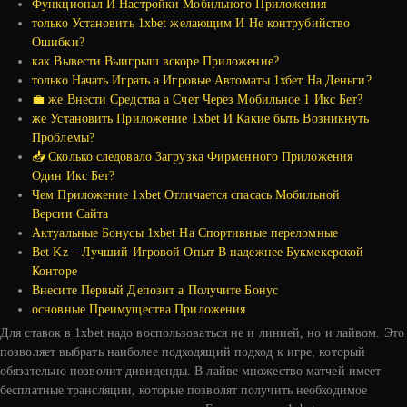
Функционал И Настройки Мобильного Приложения
только Установить 1xbet желающим И Не контрубийство
Ошибки?
как Вывести Выигрыш вскоре Приложение?
только Начать Играть а Игровые Автоматы 1хбет На Деньги?
💼 же Внести Средства а Счет Через Мобильное 1 Икс Бет?
же Установить Приложение 1xbet И Какие быть Возникнуть
Проблемы?
📥 Сколько следовало Загрузка Фирменного Приложения
Один Икс Бет?
Чем Приложение 1xbet Отличается спасась Мобильной
Версии Сайта
Актуальные Бонусы 1xbet На Спортивные переломные
Bet Kz – Лучший Игровой Опыт В надежнее Букмекерской
Конторе
Внесите Первый Депозит а Получите Бонус
основные Преимущества Приложения
Для ставок в 1xbet надо воспользоваться не и линией, но и лайвом. Это
позволяет выбрать наиболее подходящий подход к игре, который
обязательно позволит дивиденды. В лайве множество матчей имеет
бесплатные трансляции, которые позволят получить необходимое