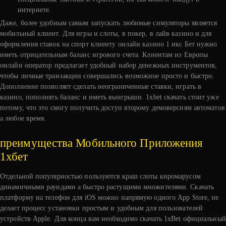
интернете.
Даже, более удобным самым запускать любимые симуляторы является
мобильный клиент. Для игры и слоты, в покер, в лайв казино и для
оформления ставок на спорт клиенту онлайн казино 1 икс Бет нужно
иметь отрицательным баланс игрового счета. Клиентам из Европы
онлайн оператор предлагает удобный набор денежных инструментов,
чтобы личные транзакции совершались возможное просто и быстро.
Дополнение позволяет сделать неограниченные ставки, играть в
казино, пополнять баланс и иметь выигрыши. 1xbet скачать стоит уже
потому, что это смогу получить доступ второму демоверсиям автоматов
а любое время.
преимущества Мобильного Приложения
1хбет
Отдельной популярностью пользуются краш слоты киромарусом
динамичными раундами а быстро растущими множителями. Скачать
платформу на телефон для iOS можно напрямую одного App Store, не
делает процесс установки простым и удобным для пользователей
устройств Apple. Для конца вам необходимо скачать 1xBet официальный