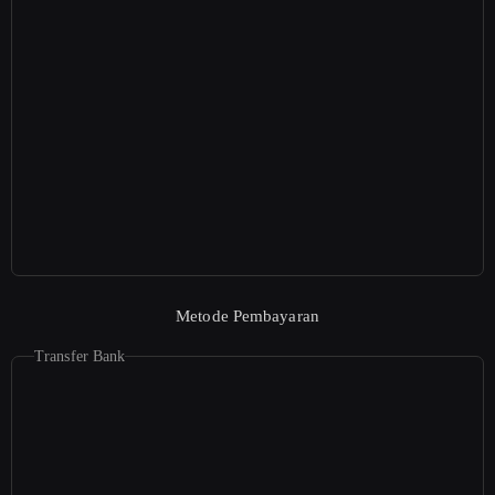
Metode Pembayaran
Transfer Bank