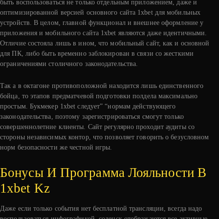
быть воспользоваться не только отдельным приложением, даже и
оптимизированной версией основного сайта 1xbet для мобильных
устройств. В целом, главной функционал и внешнее оформление у
приложения и мобильного сайта 1xbet являются даже идентичными.
Отличие состояла лишь в ином, что мобильный сайт, как и основной
для ПК, либо быть временно заблокирован в связи со жесткими
ограничениями столичного законодательства.
Так а в октагоне противоположной находится лишь единственного
бойца, то этапов предматчевой подготовки полдела максимально
простым. Букмекер 1xbet следует” “нормам действующего
законодательства, поэтому зарегистрироваться смогут только
совершеннолетние клиенты. Сайт регулярно проходит аудиты со
стороны независимых контор, что позволяет говорить о безусловном
норм безопасности же честной игры.
Бонусы И Программа Лояльности В
1xbet Kz
Даже если только события нет бесплатной трансляции, всегда надо
воспользоваться инфографикой, соленск отображаются все активные