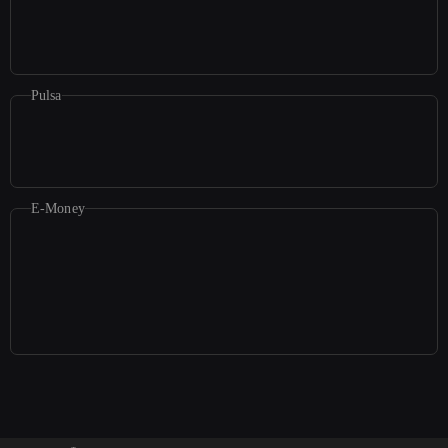
Pulsa
E-Money