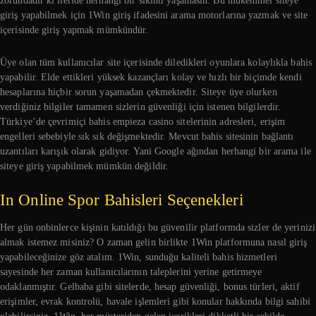
zorundadır ki ileride herhangi bir sıkıntı yaşamasın. Bu mükemmel siteye
giriş yapabilmek için 1Win giriş ifadesini arama motorlarına yazmak ve site
içerisinde giriş yapmak mümkündür.
Üye olan tüm kullanıcılar site içerisinde diledikleri oyunlara kolaylıkla bahis
yapabilir. Elde ettikleri yüksek kazançları kolay ve hızlı bir biçimde kendi
hesaplarına hiçbir sorun yaşamadan çekmektedir. Siteye üye olurken
verdiğiniz bilgiler tamamen sizlerin güvenliği için istenen bilgilerdir.
Türkiye’de çevrimiçi bahis empieza casino sitelerinin adresleri, erişim
engelleri sebebiyle sık sık değişmektedir. Mevcut bahis sitesinin bağlantı
uzantıları karışık olarak gidiyor. Yani Google ağından herhangi bir arama ile
siteye giriş yapabilmek mümkün değildir.
In Online Spor Bahisleri Seçenekleri
Her gün onbinlerce kişinin katıldığı bu güvenilir platformda sizler de yerinizi
almak istemez misiniz? O zaman gelin birlikte 1Win platformuna nasıl giriş
yapabileceğinize göz atalım. 1Win, sunduğu kaliteli bahis hizmetleri
sayesinde her zaman kullanıcılarının taleplerini yerine getirmeye
odaklanmıştır. Gelbaba gibi sitelerde, hesap güvenliği, bonus türleri, aktif
erişimler, evrak kontrolü, havale işlemleri gibi konular hakkında bilgi sahibi