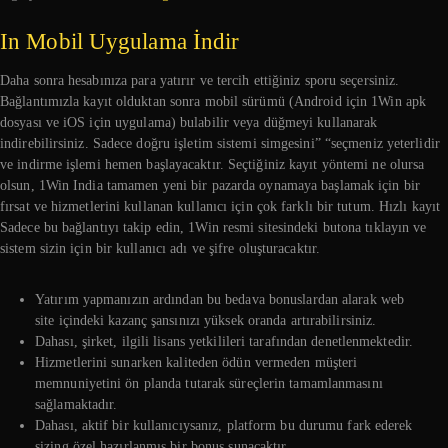
In Mobil Uygulama İndir
Daha sonra hesabınıza para yatırır ve tercih ettiğiniz sporu seçersiniz.
Bağlantımızla kayıt olduktan sonra mobil sürümü (Android için 1Win apk
dosyası ve iOS için uygulama) bulabilir veya düğmeyi kullanarak
indirebilirsiniz. Sadece doğru işletim sistemi simgesini” “seçmeniz yeterlidir
ve indirme işlemi hemen başlayacaktır. Seçtiğiniz kayıt yöntemi ne olursa
olsun, 1Win India tamamen yeni bir pazarda oynamaya başlamak için bir
fırsat ve hizmetlerini kullanan kullanıcı için çok farklı bir tutum. Hızlı kayıt
Sadece bu bağlantıyı takip edin, 1Win resmi sitesindeki butona tıklayın ve
sistem sizin için bir kullanıcı adı ve şifre oluşturacaktır.
Yatırım yapmanızın ardından bu bedava bonuslardan alarak web
site içindeki kazanç şansınızı yüksek oranda artırabilirsiniz.
Dahası, şirket, ilgili lisans yetkilileri tarafından denetlenmektedir.
Hizmetlerini sunarken kaliteden ödün vermeden müşteri
memnuniyetini ön planda tutarak süreçlerin tamamlanmasını
sağlamaktadır.
Dahası, aktif bir kullanıcıysanız, platform bu durumu fark ederek
sizing özel hazırlanmış bir bonus sunacaktır.