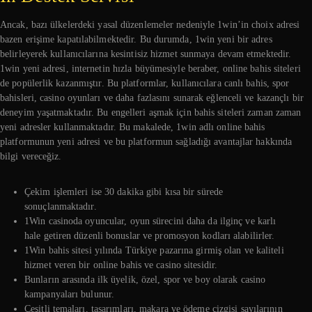
Ancak, bazı ülkelerdeki yasal düzenlemeler nedeniyle 1win’in choix adresi
bazen erişime kapatılabilmektedir. Bu durumda, 1win yeni bir adres
belirleyerek kullanıcılarına kesintisiz hizmet sunmaya devam etmektedir.
1win yeni adresi, internetin hızla büyümesiyle beraber, online bahis siteleri
de popülerlik kazanmıştır. Bu platformlar, kullanıcılara canlı bahis, spor
bahisleri, casino oyunları ve daha fazlasını sunarak eğlenceli ve kazançlı bir
deneyim yaşatmaktadır. Bu engelleri aşmak için bahis siteleri zaman zaman
yeni adresler kullanmaktadır. Bu makalede, 1win adlı online bahis
platformunun yeni adresi ve bu platformun sağladığı avantajlar hakkında
bilgi vereceğiz.
Çekim işlemleri ise 30 dakika gibi kısa bir sürede
sonuçlanmaktadır.
1Win casinoda oyuncular, oyun sürecini daha da ilginç ve karlı
hale getiren düzenli bonuslar ve promosyon kodları alabilirler.
1Win bahis sitesi yılında Türkiye pazarına girmiş olan ve kaliteli
hizmet veren bir online bahis ve casino sitesidir.
Bunların arasında ilk üyelik, özel, spor ve boy olarak casino
kampanyaları bulunur.
Çeşitli temaları, tasarımları, makara ve ödeme çizgisi sayılarının