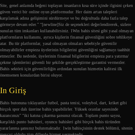
Site, genel anlamda beğeni toplayan insanların kısa süre içinde ilgisini çeken
güven verici bir online oyun platformudur. Her daim artan talepleri
karşılamak adına gelişimini sürdürmeye ve bu doğrultuda daha fazla talep
görmeye devam eder.” “[newline]Siz de seçenekleri değerlendirerek, sizlere
sunulan tüm imkanları kullanabilirsiniz. 1Win bahis sitesi gibi yasal olmayan
platformların kullanımı, ayrıca kişilerin finansal güvenliğini sobre tehlikeye
atar. Bu tür platformlar, yasal olmayan olmaları sebebiyle güvenilir
olmayabilirler empieza üyelerinin bilgilerini güvenliğini sağlamayı taahhüt
etmezler. Bu nedenle, üyelerinin finansal bilgilerini empieza para yatırma/
çekme işlemlerini güvenli bir şekilde gerçekleştirme garantisi vermezler.
Bahis sektörü için güvenilirliğin ardından sunulan hizmetin kalitesi ilk
önemsenen konulardan birisi oluyor.
In Giriş
Bahis butonuna tıklayanlar futbol, pasta tenisi, voleybol, dart, kriket gibi
birçok spor dalı üzerine bahis yapabilirler. Yüksek oranlar sayesinde
kazancınızı” “iki katına çıkarma şansınız olacak. Toplam punto sayısı,
karşılıklı punto bahisleri, oyuncu bahisleri gibi birçok bahis türünden
yararlanma şansınız bulunmaktadır. 1win bahisçisinin destek bölümü, sitenin
mevcut olduğu tüm dillerde hizmet vermektedir.