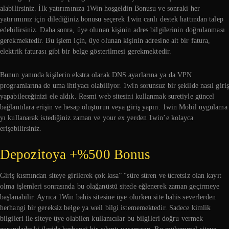
alabilirsiniz. İlk yatırımınıza 1Win hoşgeldin Bonusu ve sonraki her
yatırımınız için dilediğiniz bonusu seçerek 1win canlı destek hattından talep
edebilirsiniz. Daha sonra, üye olunan kişinin adres bilgilerinin doğrulanması
gerekmektedir. Bu işlem için, üye olunan kişinin adresine ait bir fatura,
elektrik faturası gibi bir belge gösterilmesi gerekmektedir.
Bunun yanında kişilerin ekstra olarak DNS ayarlarına ya da VPN
programlarına de uma ihtiyacı olabiliyor. 1win sorunsuz bir şekilde nasıl giriş
yapabileceğinizi ele aldık. Resmi web sitesini kullanmak suretiyle güncel
bağlantılara erişin ve hesap oluşturun veya giriş yapın. 1win Mobil uygulama
yı kullanarak istediğiniz zaman ve your ex yerden 1win’e kolayca
erişebilirsiniz.
Depozitoya +%500 Bonus
Giriş kısmından siteye girilerek çok kısa” “süre süren ve ücretsiz olan kayıt
olma işlemleri sonrasında bu olağanüstü sitede eğlenerek zaman geçirmeye
başlanabilir. Ayrıca 1Win bahis sitesine üye olurken site bahis severlerden
herhangi bir gereksiz belge ya weil bilgi istememektedir. Sadece kimlik
bilgileri ile siteye üye olabilen kullanıcılar bu bilgileri doğru vermek