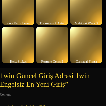
Rave Party Fever
Treasures of Aztec
Mahjong Ways 3
Heist Stakes
Fortune Gems 2
Carnaval Fiesta
1win Güncel Giriş Adresi 1win
Engelsiz En Yeni Giriş”
Content