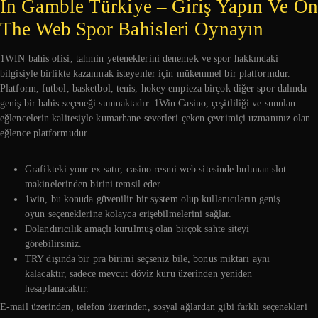
In Gamble Türkiye – Giriş Yapın Ve On
The Web Spor Bahisleri Oynayın
1WIN bahis ofisi, tahmin yeteneklerini denemek ve spor hakkındaki
bilgisiyle birlikte kazanmak isteyenler için mükemmel bir platformdur.
Platform, futbol, basketbol, tenis, hokey empieza birçok diğer spor dalında
geniş bir bahis seçeneği sunmaktadır. 1Win Casino, çeşitliliği ve sunulan
eğlencelerin kalitesiyle kumarhane severleri çeken çevrimiçi uzmanınız olan
eğlence platformudur.
Grafikteki your ex satır, casino resmi web sitesinde bulunan slot
makinelerinden birini temsil eder.
1win, bu konuda güvenilir bir system olup kullanıcıların geniş
oyun seçeneklerine kolayca erişebilmelerini sağlar.
Dolandırıcılık amaçlı kurulmuş olan birçok sahte siteyi
görebilirsiniz.
TRY dışında bir pra birimi seçseniz bile, bonus miktarı aynı
kalacaktır, sadece mevcut döviz kuru üzerinden yeniden
hesaplanacaktır.
E-mail üzerinden, telefon üzerinden, sosyal ağlardan gibi farklı seçenekleri