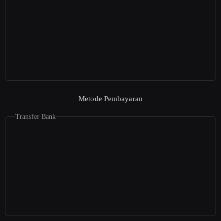
Metode Pembayaran
Transfer Bank