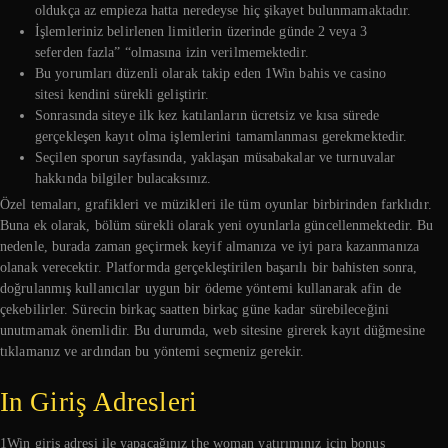
oldukça az empieza hatta neredeyse hiç şikayet bulunmamaktadır.
İşlemleriniz belirlenen limitlerin üzerinde günde 2 veya 3
seferden fazla” “olmasına izin verilmemektedir.
Bu yorumları düzenli olarak takip eden 1Win bahis ve casino
sitesi kendini sürekli geliştirir.
Sonrasında siteye ilk kez katılanların ücretsiz ve kısa sürede
gerçekleşen kayıt olma işlemlerini tamamlanması gerekmektedir.
Seçilen sporun sayfasında, yaklaşan müsabakalar ve turnuvalar
hakkında bilgiler bulacaksınız.
Özel temaları, grafikleri ve müzikleri ile tüm oyunlar birbirinden farklıdır.
Buna ek olarak, bölüm sürekli olarak yeni oyunlarla güncellenmektedir. Bu
nedenle, burada zaman geçirmek keyif almanıza ve iyi para kazanmanıza
olanak verecektir. Platformda gerçekleştirilen başarılı bir bahisten sonra,
doğrulanmış kullanıcılar uygun bir ödeme yöntemi kullanarak afin de
çekebilirler. Sürecin birkaç saatten birkaç güne kadar sürebileceğini
unutmamak önemlidir. Bu durumda, web sitesine girerek kayıt düğmesine
tıklamanız ve ardından bu yöntemi seçmeniz gerekir.
In Giriş Adresleri
1Win giriş adresi ile yapacağınız the woman yatırımınız için bonus