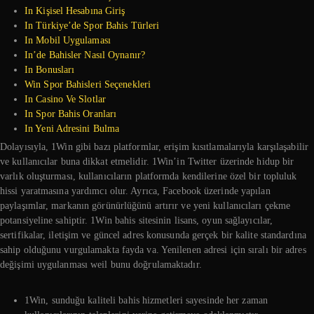
In Kişisel Hesabına Giriş
In Türkiye’de Spor Bahis Türleri
In Mobil Uygulaması
In’de Bahisler Nasıl Oynanır?
In Bonusları
Win Spor Bahisleri Seçenekleri
In Casino Ve Slotlar
In Spor Bahis Oranları
In Yeni Adresini Bulma
Dolayısıyla, 1Win gibi bazı platformlar, erişim kısıtlamalarıyla karşılaşabilir
ve kullanıcılar buna dikkat etmelidir. 1Win’in Twitter üzerinde hidup bir
varlık oluşturması, kullanıcıların platformda kendilerine özel bir topluluk
hissi yaratmasına yardımcı olur. Ayrıca, Facebook üzerinde yapılan
paylaşımlar, markanın görünürlüğünü artırır ve yeni kullanıcıları çekme
potansiyeline sahiptir. 1Win bahis sitesinin lisans, oyun sağlayıcılar,
sertifikalar, iletişim ve güncel adres konusunda gerçek bir kalite standardına
sahip olduğunu vurgulamakta fayda va. Yenilenen adresi için sıralı bir adres
değişimi uygulanması weil bunu doğrulamaktadır.
1Win, sunduğu kaliteli bahis hizmetleri sayesinde her zaman